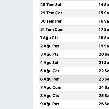
28 Tem Sal
14 S
29 Tem Çar
15 S
30 Tem Per
16 S
31 Tem Cum
17 S
1 Ağu Cts
18 S
2 Ağu Paz
19 S
3 Ağu Pts
20 S
4 Ağu Sal
21 S
5 Ağu Çar
22 S
6 Ağu Per
23 S
7 Ağu Cum
24 S
8 Ağu Cts
25 S
9 Ağu Paz
26 S