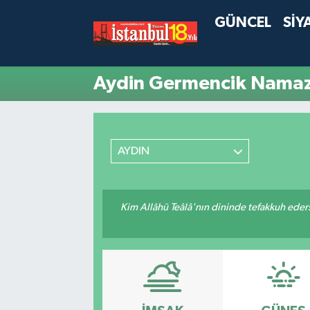
GÜNCEL
SİY
Aydin Germencik Namaz 
AYDIN
Kim Allâhü Teâlâ'nın dininde tefakkuh ederse