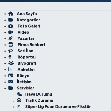
Ana Sayfa
Kategoriler
Foto Galeri
Video
Yazarlar
Firma Rehberi
Seri İlan
Röportaj
Biyografi
Anketler
Künye
İletişim
Servisler
Hava Durumu
Trafik Durumu
Süper Lig Puan Durumu ve Fikstür