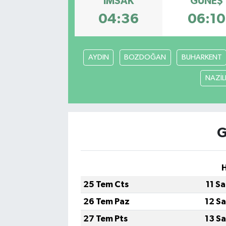
İMSAK
GÜNEŞ
04:36
06:10
AYDIN
BOZDOĞAN
BUHARKENT
NAZİLL
G
25 Tem Cts
11 S
26 Tem Paz
12 S
27 Tem Pts
13 S