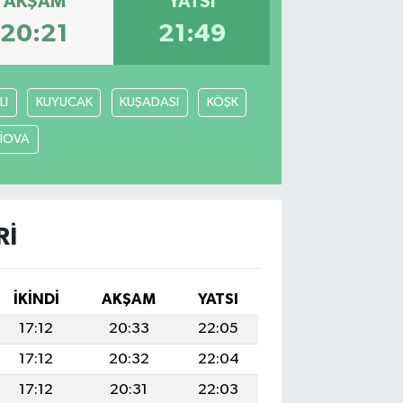
AKŞAM
YATSI
20:21
21:49
LI
KUYUCAK
KUŞADASI
KÖŞK
LİOVA
RI
İKINDI
AKŞAM
YATSI
17:12
20:33
22:05
17:12
20:32
22:04
17:12
20:31
22:03