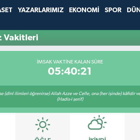
ASET
YAZARLARIMIZ
EKONOMİ
SPOR
DÜ
Vakitleri
İMSAK VAKTINE KALAN SÜRE
05:40:21
 (dînî ilimleri öğrenirse) Allah Azze ve Celle, ona (her işinde) kâfidir v
(Hadis-i şerif)