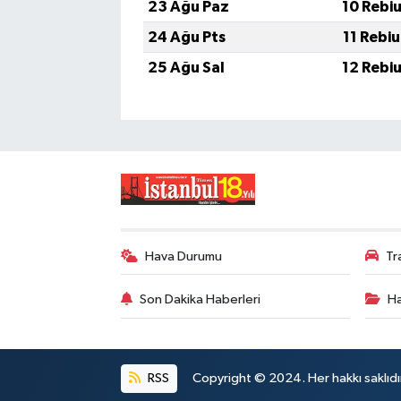
23 Ağu Paz
10 Rebi
24 Ağu Pts
11 Rebi
25 Ağu Sal
12 Rebi
Hava Durumu
Tr
Son Dakika Haberleri
Ha
RSS
Copyright © 2024. Her hakkı saklıdı