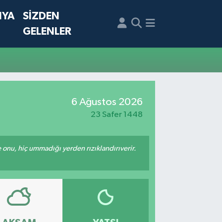
NYA
SİZDEN
GELENLER
6 Ağustos 2026
23 Safer 1448
e onu, hiç ummadığı yerden rızıklandırıverir.