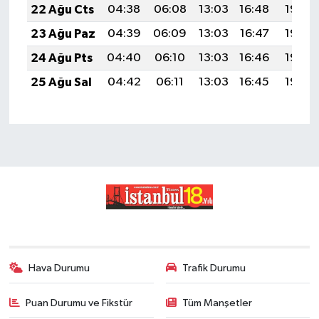
22 Ağu Cts
04:38
06:08
13:03
16:48
19:49
23 Ağu Paz
04:39
06:09
13:03
16:47
19:48
24 Ağu Pts
04:40
06:10
13:03
16:46
19:46
25 Ağu Sal
04:42
06:11
13:03
16:45
19:45
Hava Durumu
Trafik Durumu
Puan Durumu ve Fikstür
Tüm Manşetler