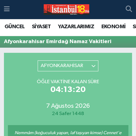
GÜNCEL
SİYASET
YAZARLARIMIZ
EKONOMİ
S
Afyonkarahisar Emirdağ Namaz Vakitleri
AFYONKARAHİSAR
ÖĞLE VAKTINE KALAN SÜRE
04:13:20
7 Ağustos 2026
24 Safer 1448
Nemmâm (koğuculuk yapan, laf taşıyan kimse) Cennet'e