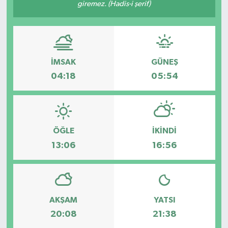
giremez. (Hadis-i şerif)
İMSAK
GÜNEŞ
04:18
05:54
ÖĞLE
İKINDI
13:06
16:56
AKŞAM
YATSI
20:08
21:38