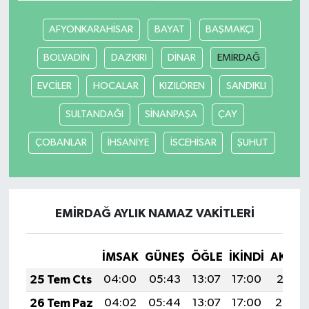
AFYONKARAHİSAR
BAYAT
BAŞMAKÇI
BOLVADİN
DAZKIRI
DİNAR
EMİRDAĞ
EVCİLER
HOCALAR
KIZILÖREN
SANDIKLI
SULTANDAĞI
SİNANPAŞA
ÇAY
ÇOBANLAR
İHSANİYE
İSCEHİSAR
ŞUHUT
EMİRDAĞ AYLIK NAMAZ VAKITLERI
İMSAK
GÜNEŞ
ÖĞLE
İKINDI
AKŞA
25 Tem Cts
04:00
05:43
13:07
17:00
20:21
26 Tem Paz
04:02
05:44
13:07
17:00
20:20