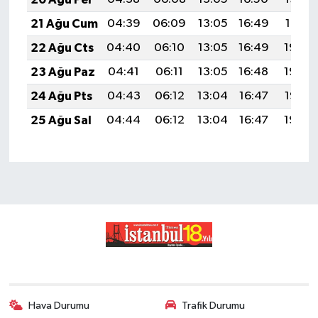
21 Ağu Cum
04:39
06:09
13:05
16:49
19:51
22 Ağu Cts
04:40
06:10
13:05
16:49
19:50
23 Ağu Paz
04:41
06:11
13:05
16:48
19:49
24 Ağu Pts
04:43
06:12
13:04
16:47
19:47
25 Ağu Sal
04:44
06:12
13:04
16:47
19:46
Hava Durumu
Trafik Durumu