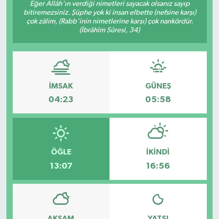
Eğer Allâh'ın verdiği nimetleri sayacak olsanız sayıp
bitiremezsiniz. Şüphe yok ki insan elbette (nefsine karşı)
çok zâlim, (Rabb'inin nimetlerine karşı) çok nankördür.
(İbrâhîm Sûresi, 34)
İMSAK
GÜNEŞ
04:23
05:58
ÖĞLE
İKINDI
13:07
16:56
AKŞAM
YATSI