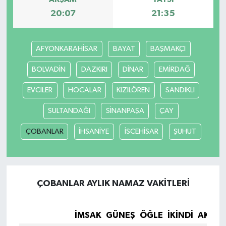
20:07
21:35
AFYONKARAHİSAR
BAYAT
BAŞMAKÇI
BOLVADİN
DAZKIRI
DİNAR
EMİRDAĞ
EVCİLER
HOCALAR
KIZILÖREN
SANDIKLI
SULTANDAĞI
SİNANPAŞA
ÇAY
ÇOBANLAR
İHSANİYE
İSCEHİSAR
ŞUHUT
ÇOBANLAR AYLIK NAMAZ VAKITLERI
İMSAK
GÜNEŞ
ÖĞLE
İKINDI
AKŞA