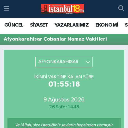
GÜNCEL
SİYASET
YAZARLARIMIZ
EKONOMİ
S
Afyonkarahisar Çobanlar Namaz Vakitleri
AFYONKARAHİSAR
İKINDI VAKTINE KALAN SÜRE
01:55:18
9 Ağustos 2026
26 Safer 1448
Ve (Allah) size istediğiniz şeylerin hepsinden vermiştir.