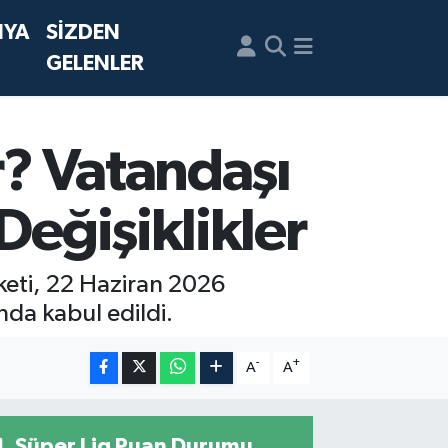
NYA
SİZDEN
GELENLER
r? Vatandaşı
Değişiklikler
aketi, 22 Haziran 2026
da kabul edildi.
-
+
A
A
Süper Lig Puan Durumu