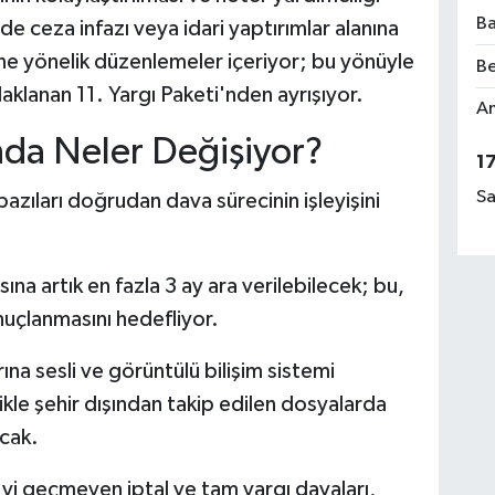
Ba
e ceza infazı veya idari yaptırımlar alanına
şine yönelik düzenlemeler içeriyor; bu yönüyle
Be
klanan 11. Yargı Paketi'nden ayrışıyor.
Am
nda Neler Değişiyor?
1
Sa
zıları doğrudan dava sürecinin işleyişini
ına artık en fazla 3 ay ara verilebilecek; bu,
uçlanmasını hedefliyor.
na sesli ve görüntülü bilişim sistemi
ikle şehir dışından takip edilen dosyalarda
cak.
yi geçmeyen iptal ve tam yargı davaları,