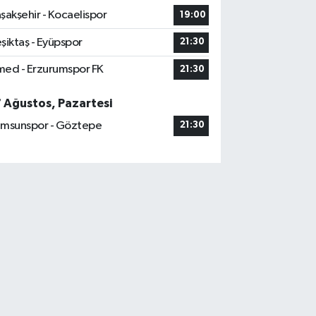
şakşehir - Kocaelispor
19:00
şiktaş - Eyüpspor
21:30
ed - Erzurumspor FK
21:30
7 Ağustos, Pazartesi
msunspor - Göztepe
21:30