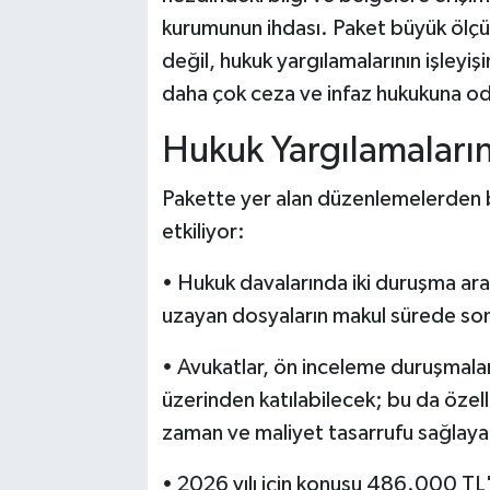
kurumunun ihdası. Paket büyük ölçüd
değil, hukuk yargılamalarının işleyi
daha çok ceza ve infaz hukukuna oda
Hukuk Yargılamaları
Pakette yer alan düzenlemelerden ba
etkiliyor:
• Hukuk davalarında iki duruşma aras
uzayan dosyaların makul sürede son
• Avukatlar, ön inceleme duruşmaları
üzerinden katılabilecek; bu da özell
zaman ve maliyet tasarrufu sağlaya
• 2026 yılı için konusu 486.000 TL'