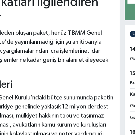
atları İlgilendiren
r
deden oluşan paket, henüz TBMM Genel
e'de yayımlanmadığı için şu an itibarıyla
1
 yargılamalarından icra işlemlerine, idari
Ga
lemlerine kadar geniş bir alanı etkileyecek
1
eri
Ko
Ka
Genel Kurulu'ndaki bütçe sunumunda paketin
Ge
ürkiye genelinde yaklaşık 12 milyon derdest
lması, mülkiyet hakkının tapu ve taşınmaz
Ga
ası, avukatların kamu kurum ve kuruluşları
1
nin kolaylaştırılması ve noter yardımcılığı