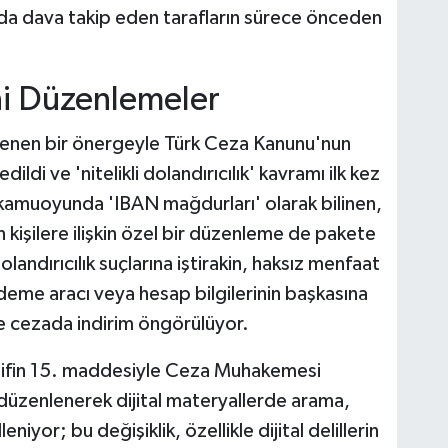
nda dava takip eden tarafların sürece önceden
i Düzenlemeler
lenen bir önergeyle Türk Ceza Kanunu'nun
ildi ve 'nitelikli dolandırıcılık' kavramı ilk kez
kamuoyunda 'IBAN mağdurları' olarak bilinen,
 kişilere ilişkin özel bir düzenleme de pakete
dolandırıcılık suçlarına iştirakin, haksız menfaat
eme aracı veya hesap bilgilerinin başkasına
lerde cezada indirim öngörülüyor.
lifin 15. maddesiyle Ceza Muhakemesi
üzenlenerek dijital materyallerde arama,
yor; bu değişiklik, özellikle dijital delillerin