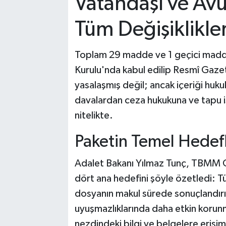
Vatandaşı ve Avuk
Tüm Değişiklikle
Toplam 29 madde ve 1 geçici mad
Kurulu'nda kabul edilip Resmî Gazet
yasalaşmış değil; ancak içeriği hukuk
davalardan ceza hukukuna ve tapu iş
nitelikte.
Paketin Temel Hedefl
Adalet Bakanı Yılmaz Tunç, TBMM 
dört ana hedefini şöyle özetledi: T
dosyanın makul sürede sonuçlandırı
uyuşmazlıklarında daha etkin korunm
nezdindeki bilgi ve belgelere erişimi