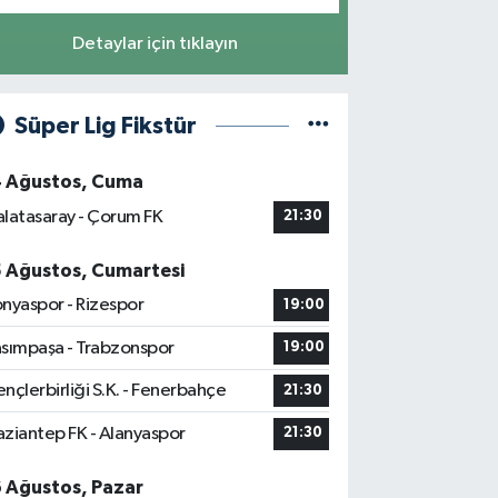
Detaylar için tıklayın
Süper Lig Fikstür
4 Ağustos, Cuma
latasaray - Çorum FK
21:30
5 Ağustos, Cumartesi
nyaspor - Rizespor
19:00
sımpaşa - Trabzonspor
19:00
nçlerbirliği S.K. - Fenerbahçe
21:30
ziantep FK - Alanyaspor
21:30
6 Ağustos, Pazar