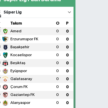
Süper Lig
#
Takım
O
P
1
Amed
0
0
2
Erzurumspor FK
0
0
3
Başakşehir
0
0
4
Kocaelispor
0
0
5
Beşiktaş
0
0
6
Eyüpspor
0
0
7
Galatasaray
0
0
8
Çorum FK
0
0
9
Gaziantep FK
0
0
0
Alanyaspor
0
0