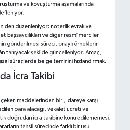
ği soruşturma ve kovuşturma aşamalarında
defleniyor.
yeniden düzenleniyor: noterlik evrak ve
t başsavcılıkları ve diğer resmî merciler
in gönderilmesi süreci, onaylı örneklerin
ân tanıyacak şekilde güncelleniyor. Amaç,
rgısal süreçlerde belge teminini hızlandırmak.
da İcra Takibi
t çeken maddelerinden biri, idareye karşı
len para alacağı, vekâlet ücreti ve
 artık doğrudan icra takibine konu edilememesi.
rarların tahsil sürecinde farklı bir usul