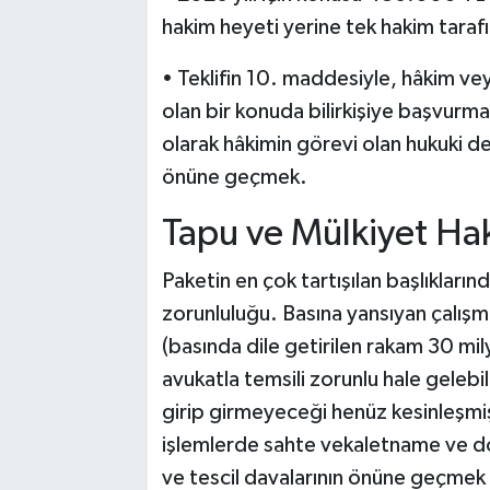
hakim heyeti yerine tek hakim taraf
• Teklifin 10. maddesiyle, hâkim ve
olan bir konuda bilirkişiye başvurmas
olarak hâkimin görevi olan hukuki de
önüne geçmek.
Tapu ve Mülkiyet Hak
Paketin en çok tartışılan başlıkların
zorunluluğu. Basına yansıyan çalışma b
(basında dile getirilen rakam 30 mil
avukatla temsili zorunlu hale gelebi
girip girmeyeceği henüz kesinleşmiş
işlemlerde sahte vekaletname ve dola
ve tescil davalarının önüne geçmek 