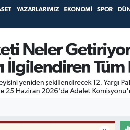
ASET
YAZARLARIMIZ
EKONOMİ
SPOR
DÜ
keti Neler Getiriyo
ı İlgilendiren Tüm 
leyişini yeniden şekillendirecek 12. Yargı P
e 25 Haziran 2026'da Adalet Komisyonu'n