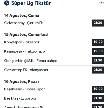
Süper Lig Fikstür
14 Ağustos, Cuma
Galatasaray - Çorum FK
21:30
15 Ağustos, Cumartesi
Konyaspor - Rizespor
19:00
Kasımpaşa - Trabzonspor
19:00
Gençlerbirliği S.K. - Fenerbahçe
21:30
Gaziantep FK - Alanyaspor
21:30
16 Ağustos, Pazar
Başakşehir - Kocaelispor
19:00
Beşiktaş - Eyüpspor
21:30
Amed - Erzurumspor FK
21:30