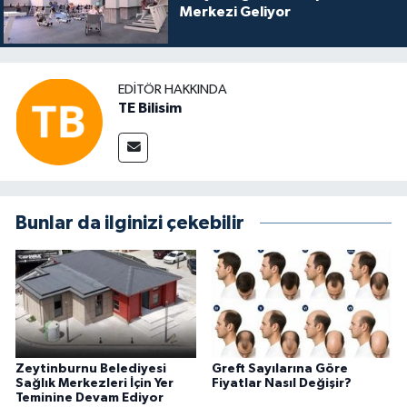
Merkezi Geliyor
EDITÖR HAKKINDA
TE Bilisim
Bunlar da ilginizi çekebilir
Zeytinburnu Belediyesi
Greft Sayılarına Göre
Sağlık Merkezleri İçin Yer
Fiyatlar Nasıl Değişir?
Teminine Devam Ediyor