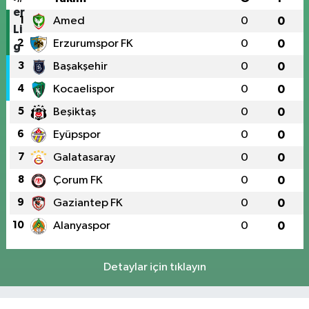
1
Amed
0
0
2
Erzurumspor FK
0
0
3
Başakşehir
0
0
4
Kocaelispor
0
0
5
Beşiktaş
0
0
6
Eyüpspor
0
0
7
Galatasaray
0
0
8
Çorum FK
0
0
9
Gaziantep FK
0
0
10
Alanyaspor
0
0
Detaylar için tıklayın