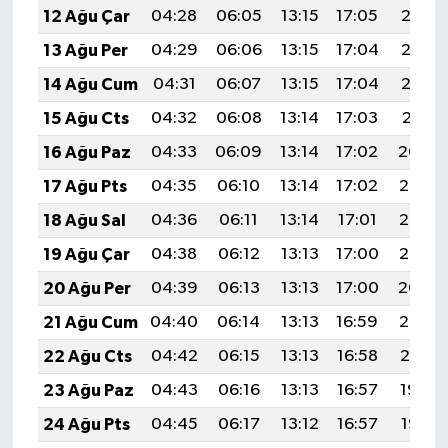
12 Ağu Çar
04:28
06:05
13:15
17:05
20:15
13 Ağu Per
04:29
06:06
13:15
17:04
20:13
14 Ağu Cum
04:31
06:07
13:15
17:04
20:12
15 Ağu Cts
04:32
06:08
13:14
17:03
20:11
16 Ağu Paz
04:33
06:09
13:14
17:02
20:09
17 Ağu Pts
04:35
06:10
13:14
17:02
20:08
18 Ağu Sal
04:36
06:11
13:14
17:01
20:06
19 Ağu Çar
04:38
06:12
13:13
17:00
20:05
20 Ağu Per
04:39
06:13
13:13
17:00
20:04
21 Ağu Cum
04:40
06:14
13:13
16:59
20:02
22 Ağu Cts
04:42
06:15
13:13
16:58
20:01
23 Ağu Paz
04:43
06:16
13:13
16:57
19:59
24 Ağu Pts
04:45
06:17
13:12
16:57
19:58