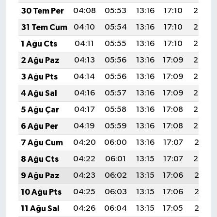
30 Tem Per
04:08
05:53
13:16
17:10
20:30
31 Tem Cum
04:10
05:54
13:16
17:10
20:29
1 Ağu Cts
04:11
05:55
13:16
17:10
20:28
2 Ağu Paz
04:13
05:56
13:16
17:09
20:27
3 Ağu Pts
04:14
05:56
13:16
17:09
20:26
4 Ağu Sal
04:16
05:57
13:16
17:09
20:24
5 Ağu Çar
04:17
05:58
13:16
17:08
20:23
6 Ağu Per
04:19
05:59
13:16
17:08
20:22
7 Ağu Cum
04:20
06:00
13:16
17:07
20:21
8 Ağu Cts
04:22
06:01
13:15
17:07
20:20
9 Ağu Paz
04:23
06:02
13:15
17:06
20:18
10 Ağu Pts
04:25
06:03
13:15
17:06
20:17
11 Ağu Sal
04:26
06:04
13:15
17:05
20:16