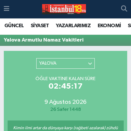
GÜNCEL
SİYASET
YAZARLARIMIZ
EKONOMİ
S
Yalova Armutlu Namaz Vakitleri
YALOVA
ÖĞLE VAKTINE KALAN SÜRE
02:45:17
9 Ağustos 2026
26 Safer 1448
Kimin ilmi artar da dünyaya karşı (rağbeti azalarak) zühdü