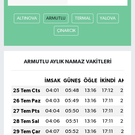
ALTINOVA
ARMUTLU
TERMAL
YALOVA
ÇINARCIK
ARMUTLU AYLIK NAMAZ VAKITLERI
İMSAK
GÜNEŞ
ÖĞLE
İKINDI
AKŞA
25 Tem Cts
04:01
05:48
13:16
17:12
20:34
26 Tem Paz
04:03
05:49
13:16
17:11
20:34
27 Tem Pts
04:04
05:50
13:16
17:11
20:33
28 Tem Sal
04:06
05:51
13:16
17:11
20:32
29 Tem Çar
04:07
05:52
13:16
17:11
20:31