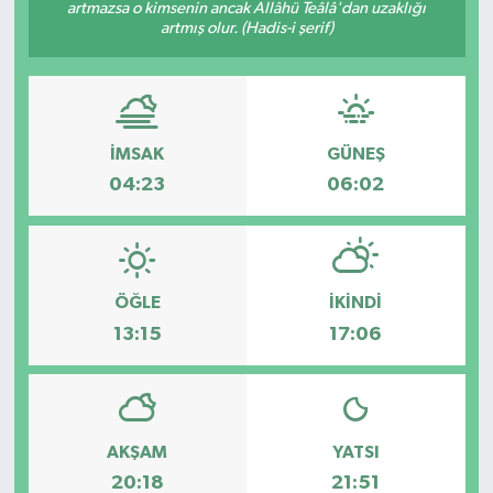
artmazsa o kimsenin ancak Allâhü Teâlâ'dan uzaklığı
artmış olur. (Hadis-i şerif)
İMSAK
GÜNEŞ
04:23
06:02
ÖĞLE
İKINDI
13:15
17:06
AKŞAM
YATSI
20:18
21:51