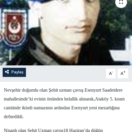
Paylaş
-
+
A
A
Nevşehir doğumlu olan Şehit uzman çavuş Esenyurt Saadetdere
mahallesinde’ki evinin önünden helallik alınarak,Ataköy 5. kısım
camiinde ikindi namazının ardından Esenyurt yeni mezarlığına
defnedildi.
Nişanlı olan Şehit Uzman çavuş18 Haziran’da düğün