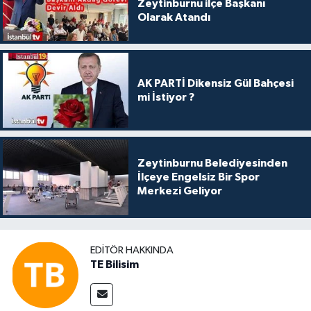
Zeytinburnu ilçe Başkanı
Olarak Atandı
AK PARTİ Dikensiz Gül Bahçesi
mi İstiyor ?
Zeytinburnu Belediyesinden
İlçeye Engelsiz Bir Spor
Merkezi Geliyor
EDITÖR HAKKINDA
TE Bilisim