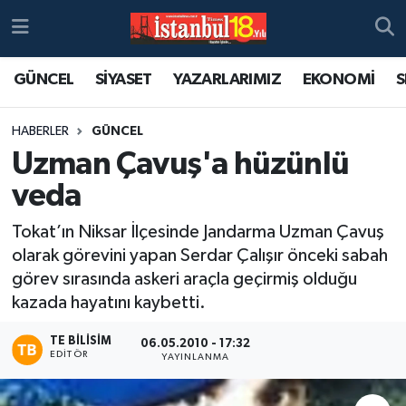
GÜNCEL
SİYASET
YAZARLARIMIZ
EKONOMİ
S
HABERLER
GÜNCEL
Uzman Çavuş'a hüzünlü
veda
Tokat’ın Niksar İlçesinde Jandarma Uzman Çavuş
olarak görevini yapan Serdar Çalışır önceki sabah
görev sırasında askeri araçla geçirmiş olduğu
kazada hayatını kaybetti.
TE BILISIM
06.05.2010 - 17:32
EDITÖR
YAYINLANMA