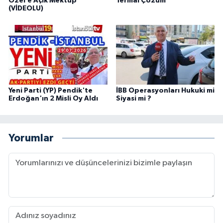
Özel’e Açık Mektup
Termal Çözüm
(VİDEOLU)
Yeni Parti (YP) Pendik'te
İBB Operasyonları Hukuki mi
Erdoğan'ın 2 Misli Oy Aldı
Siyasi mi ?
Yorumlar