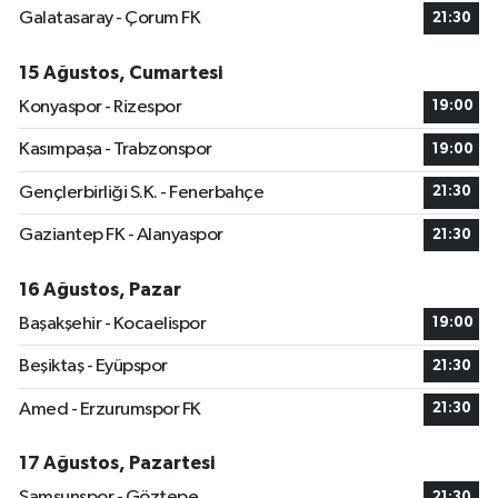
Galatasaray - Çorum FK
21:30
15 Ağustos, Cumartesi
Konyaspor - Rizespor
19:00
Kasımpaşa - Trabzonspor
19:00
Gençlerbirliği S.K. - Fenerbahçe
21:30
Gaziantep FK - Alanyaspor
21:30
16 Ağustos, Pazar
Başakşehir - Kocaelispor
19:00
Beşiktaş - Eyüpspor
21:30
Amed - Erzurumspor FK
21:30
17 Ağustos, Pazartesi
Samsunspor - Göztepe
21:30