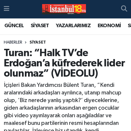
GÜNCEL
SİYASET
YAZARLARIMIZ
EKONOMİ
S
HABERLER
SİYASET
Turan: “Halk TV’de
Erdoğan’a küfrederek lider
olunmaz” (VİDEOLU)
İçişleri Bakan Yardımcısı Bülent Turan, “Kendi
aralarındaki arkadaşları ayrılınca, utanıp mahcup
olup, ‘Biz nerede yanlış yaptık?’ diyeceklerine,
giden arkadaşlarının arkasından ergen çocuklar
gibi video yayınlayarak onları aşağıladılar ve
maalesef bunu partilerinin resmi hesaplarından
paylaştılar. İzleyince biz utandık, kendi