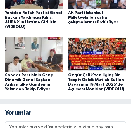
Yeniden Refah Partisi Genel
AK Parti İstanbul
Başkan Yardımcısı Kılııç:
Milletvekilleri saha
AHBAP’ın Üstüne Gidilsin
çalışmalarını sürdürüyor
(VİDEOLU)
Saadet Partisinin Genç
Özgür Çelik’ten İlginç Bir
Dinamik Genel Başkanı
Tespit Geldi: Mutlak Butlan
Arıkan ülke Gündemini
Davasının 19 Mart 2025’de
Yakından Takip Ediyor
Açılması Manidar (VİDEOLU)
Yorumlar