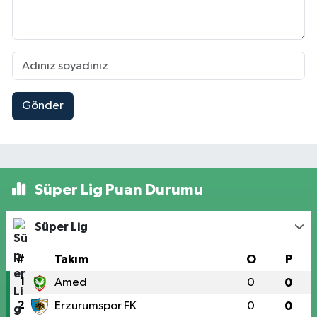
Gönder
Süper Lig Puan Durumu
Süper Lig
#
Takım
O
P
1
Amed
0
0
2
Erzurumspor FK
0
0