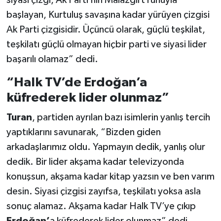
siyasi çizgi, Ak Parti’nin Malazgirt ruhuyla
başlayan, Kurtuluş savaşına kadar yürüyen çizgisi
Ak Parti çizgisidir. Üçüncü olarak, güçlü teşkilat,
teşkilatı güçlü olmayan hiçbir parti ve siyasi lider
başarılı olamaz” dedi.
“Halk TV’de Erdoğan’a
küfrederek lider olunmaz”
Turan
, partiden ayrılan bazı isimlerin yanlış tercih
yaptıklarını savunarak, “Bizden giden
arkadaşlarımız oldu. Yapmayın dedik, yanlış olur
dedik. Bir lider akşama kadar televizyonda
konuşsun, akşama kadar kitap yazsın ve ben varım
desin. Siyasi çizgisi zayıfsa, teşkilatı yoksa asla
sonuç alamaz. Akşama kadar Halk TV’ye çıkıp
Erdoğan’
a küfrederek lider olunmaz” dedi.