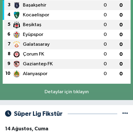
3
Başakşehir
0
0
4
Kocaelispor
0
0
5
Beşiktaş
0
0
6
Eyüpspor
0
0
7
Galatasaray
0
0
8
Çorum FK
0
0
9
Gaziantep FK
0
0
10
Alanyaspor
0
0
Detaylar için tıklayın
Süper Lig Fikstür
14 Ağustos, Cuma