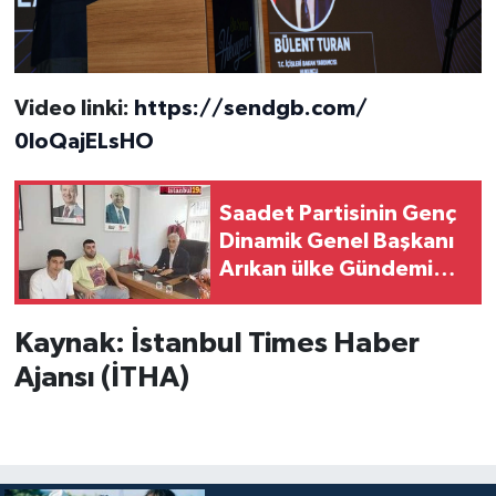
Video linki:
https://sendgb.com/
0IoQajELsHO
Saadet Partisinin Genç
Dinamik Genel Başkanı
Arıkan ülke Gündemini
Yakından Takip Ediyor
Kaynak: İstanbul Times Haber
Ajansı (İTHA)