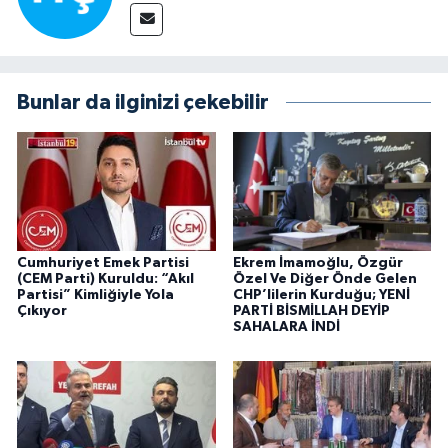
Bunlar da ilginizi çekebilir
Cumhuriyet Emek Partisi
Ekrem İmamoğlu, Özgür
(CEM Parti) Kuruldu: “Akıl
Özel Ve Diğer Önde Gelen
Partisi” Kimliğiyle Yola
CHP’lilerin Kurduğu; YENİ
Çıkıyor
PARTİ BİSMİLLAH DEYİP
SAHALARA İNDİ