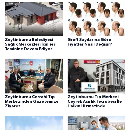
Zeytinburnu Belediyesi
Greft Sayılarına Göre
Sağlık Merkezleri İçin Yer
Fiyatlar Nasıl Değişir?
Teminine Devam Ediyor
Zeytinburnu Cerrahi Tıp
Zeytinburnu Tıp Merkezi
Merkezinden Gazetemize
Çeyrek Asırlık Tecrübesi İle
Ziyaret
Halkın Hizmetinde