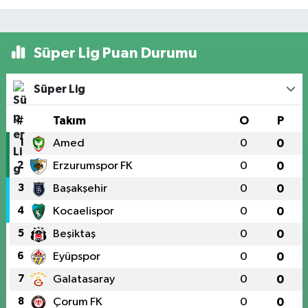
Süper Lig Puan Durumu
Süper Lig
#
Takım
O
P
1
Amed
0
0
2
Erzurumspor FK
0
0
3
Başakşehir
0
0
4
Kocaelispor
0
0
5
Beşiktaş
0
0
6
Eyüpspor
0
0
7
Galatasaray
0
0
8
Çorum FK
0
0