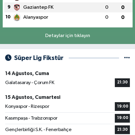
9
Gaziantep FK
0
0
10
Alanyaspor
0
0
Detaylar için tıklayın
Süper Lig Fikstür
14 Ağustos, Cuma
Galatasaray - Çorum FK
21:30
15 Ağustos, Cumartesi
Konyaspor - Rizespor
19:00
Kasımpaşa - Trabzonspor
19:00
Gençlerbirliği S.K. - Fenerbahçe
21:30