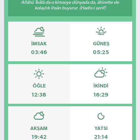
Allâhü Teâlâ da o kimseye dünyada da, âhirette de
kolaylık ihsân buyurur. (Hadis-i şerif)
İMSAK
GÜNEŞ
03:46
05:25
ÖĞLE
İKINDI
12:38
16:29
AKŞAM
YATSI
19:42
21:14