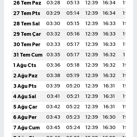
26 Tem Paz
03:28
05:13
12:39
16:34
19:56
27 Tem Pts
03:29
05:14
12:39
16:34
19:55
28 Tem Sal
03:30
05:15
12:39
16:33
19:54
29 Tem Çar
03:32
05:16
12:39
16:33
19:53
30 Tem Per
03:33
05:17
12:39
16:33
19:52
31 Tem Cum
03:35
05:17
12:39
16:32
19:51
1 Ağu Cts
03:36
05:18
12:39
16:32
19:50
2 Ağu Paz
03:38
05:19
12:39
16:32
19:49
3 Ağu Pts
03:39
05:20
12:39
16:31
19:48
4 Ağu Sal
03:41
05:21
12:39
16:31
19:47
5 Ağu Çar
03:42
05:22
12:39
16:31
19:45
6 Ağu Per
03:43
05:23
12:39
16:30
19:44
7 Ağu Cum
03:45
05:24
12:39
16:30
19:43