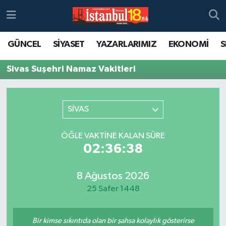
GÜNCEL
SİYASET
YAZARLARIMIZ
EKONOMİ
S
Sivas Suşehri Namaz Vakitleri
SİVAS
ÖĞLE VAKTINE KALAN SÜRE
02:36:38
8 Ağustos 2026
25 Safer 1448
Bir kimse sıkıntıda olan bir şahsa kolaylık gösterirse