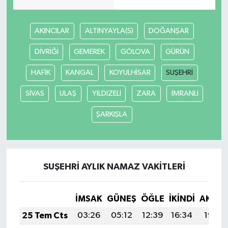
AKINCILAR
ALTINYAYLA(S)
DOĞANŞAR
DİVRİĞİ
GEMEREK
GÖLOVA
GÜRÜN
HAFİK
KANGAL
KOYULHİSAR
SUŞEHRİ
SİVAS
ULAŞ
YILDIZELİ
ZARA
İMRANLI
ŞARKIŞLA
SUŞEHRİ AYLIK NAMAZ VAKITLERI
İMSAK
GÜNEŞ
ÖĞLE
İKINDI
AKŞA
25 Tem Cts
03:26
05:12
12:39
16:34
19:56