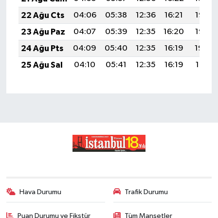
22 Ağu Cts
04:06
05:38
12:36
16:21
19:23
23 Ağu Paz
04:07
05:39
12:35
16:20
19:22
24 Ağu Pts
04:09
05:40
12:35
16:19
19:20
25 Ağu Sal
04:10
05:41
12:35
16:19
19:19
Hava Durumu
Trafik Durumu
Puan Durumu ve Fikstür
Tüm Manşetler