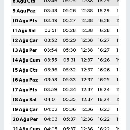
8 Ağu Cts
03:46
05:25
12:38
16:29
19:42
9 Ağu Paz
03:48
05:26
12:38
16:29
19:41
10 Ağu Pts
03:49
05:27
12:38
16:28
19:39
11 Ağu Sal
03:51
05:28
12:38
16:28
19:38
12 Ağu Çar
03:52
05:29
12:38
16:27
19:37
13 Ağu Per
03:54
05:30
12:38
16:27
19:36
14 Ağu Cum
03:55
05:31
12:37
16:26
19:34
15 Ağu Cts
03:56
05:32
12:37
16:26
19:33
16 Ağu Paz
03:58
05:33
12:37
16:25
19:32
17 Ağu Pts
03:59
05:34
12:37
16:24
19:30
18 Ağu Sal
04:01
05:35
12:37
16:24
19:29
19 Ağu Çar
04:02
05:36
12:36
16:23
19:27
20 Ağu Per
04:03
05:37
12:36
16:22
19:26
21 Ağu Cum
04:05
05:37
12:36
16:22
19:24