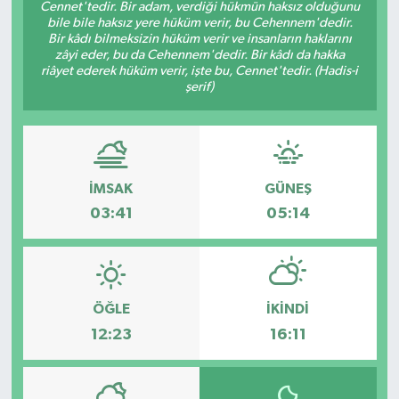
Cennet'tedir. Bir adam, verdiği hükmün haksız olduğunu
bile bile haksız yere hüküm verir, bu Cehennem'dedir.
Bir kâdı bilmeksizin hüküm verir ve insanların haklarını
zâyi eder, bu da Cehennem'dedir. Bir kâdı da hakka
riâyet ederek hüküm verir, işte bu, Cennet'tedir. (Hadis-i
şerif)
İMSAK
GÜNEŞ
03:41
05:14
ÖĞLE
İKINDI
12:23
16:11