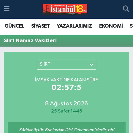
GÜNCEL
SİYASET
YAZARLARIMIZ
EKONOMİ
S
Siirt Namaz Vakitleri
SİİRT
İMSAK VAKTINE KALAN SÜRE
02:57:5
8 Ağustos 2026
25 Safer 1448
Kâdılar üçtür. Bunlardan ikisi Cehennem'dedir, biri