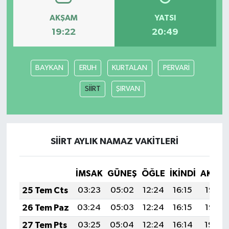
AKŞAM
YATSI
19:22
20:49
BAYKAN
ERUH
KURTALAN
PERVARİ
SİİRT
ŞIRVAN
SİİRT AYLIK NAMAZ VAKITLERI
İMSAK
GÜNEŞ
ÖĞLE
İKINDI
AKŞA
25 Tem Cts
03:23
05:02
12:24
16:15
19:35
26 Tem Paz
03:24
05:03
12:24
16:15
19:35
27 Tem Pts
03:25
05:04
12:24
16:14
19:34