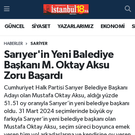
GÜNCEL
SİYASET
YAZARLARIMIZ
EKONOMİ
S
HABERLER
SARİYER
Sarıyer'in Yeni Balediye
Başkanı M. Oktay Aksu
Zoru Başardı
Cumhuriyet Halk Partisi Sarıyer Belediye Başkanı
Adayı olan Mustafa Oktay Aksu, aldığı yüzde
51.51 oy oranıyla Sarıyer’in yeni belediye başkanı
oldu. 31 Mart 2024 seçimlerinde büyük oy
farkıyla Sarıyer’in yeni belediye başkanı olan
Mustafa Oktay Aksu, seçim süreci boyunca emek
veren tüm yol arkadaşlarına ve kendisine oy veren