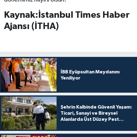
Kaynak:İstanbul Times Haber
Ajansı (İTHA)
İBB Eyüpsultan Meydanını
Yeniliyor
Şehrin Kalbinde Güvenli Yaşam:
Ticari, Sanayi ve Bireysel
Alanlarda Üst Düzey Pest
Kontrol