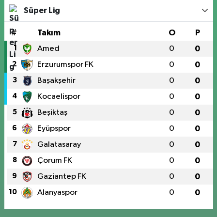
Süper Lig
#
Takım
O
P
1
Amed
0
0
2
Erzurumspor FK
0
0
3
Başakşehir
0
0
4
Kocaelispor
0
0
5
Beşiktaş
0
0
6
Eyüpspor
0
0
7
Galatasaray
0
0
8
Çorum FK
0
0
9
Gaziantep FK
0
0
10
Alanyaspor
0
0