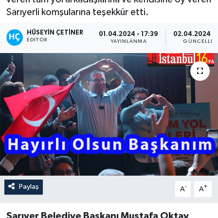
Sarıyerli komşularına teşekkür etti.
HÜSEYIN ÇETINER
01.04.2024 - 17:39
02.04.2024 - 
EDITÖR
YAYINLANMA
GÜNCELLE
Paylaş
-
+
A
A
Sarıyer Belediye Başkanı Mustafa Oktay