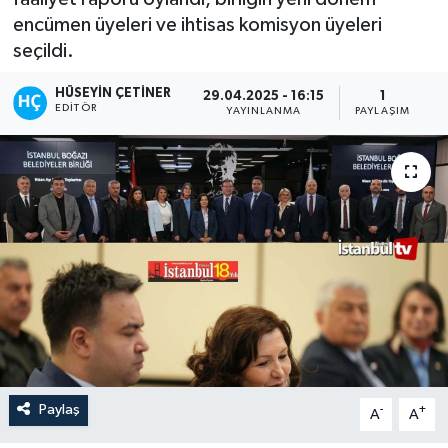
encümen üyeleri ve ihtisas komisyon üyeleri
seçildi.
HÜSEYIN ÇETINER
29.04.2025 - 16:15
1
EDITÖR
YAYINLANMA
PAYLAŞIM
Paylaş
-
+
A
A