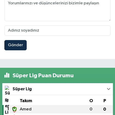
Gönder
Süper Lig Puan Durumu
Süper Lig
#
Takım
O
P
1
Amed
0
0