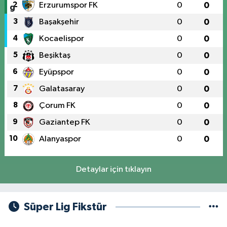
2
Erzurumspor FK
0
0
3
Başakşehir
0
0
4
Kocaelispor
0
0
5
Beşiktaş
0
0
6
Eyüpspor
0
0
7
Galatasaray
0
0
8
Çorum FK
0
0
9
Gaziantep FK
0
0
10
Alanyaspor
0
0
Detaylar için tıklayın
Süper Lig Fikstür