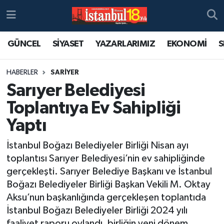
GÜNCEL
SİYASET
YAZARLARIMIZ
EKONOMİ
S
HABERLER
SARİYER
Sarıyer Belediyesi
Toplantıya Ev Sahipliği
Yaptı
İstanbul Boğazı Belediyeler Birliği Nisan ayı
toplantısı Sarıyer Belediyesi’nin ev sahipliğinde
gerçekleşti. Sarıyer Belediye Başkanı ve İstanbul
Boğazı Belediyeler Birliği Başkan Vekili M. Oktay
Aksu’nun başkanlığında gerçekleşen toplantıda
İstanbul Boğazı Belediyeler Birliği 2024 yılı
faaliyet raporu oylandı, birliğin yeni dönem