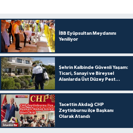
İBB Eyüpsultan Meydanını
Yeniliyor
Şehrin Kalbinde Güvenli Yaşam:
Ticari, Sanayi ve Bireysel
Alanlarda Üst Düzey Pest
Kontrol
Tacettin Akdağ CHP
Zeytinburnu ilçe Başkanı
Olarak Atandı