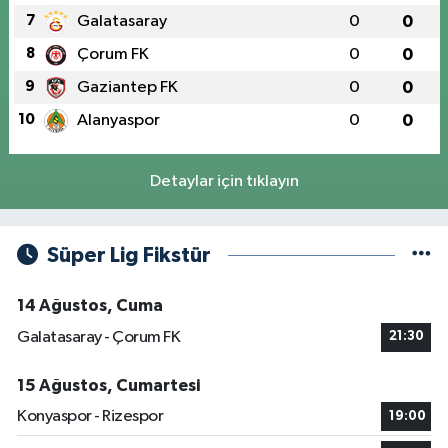
7
Galatasaray
0
0
8
Çorum FK
0
0
9
Gaziantep FK
0
0
10
Alanyaspor
0
0
Detaylar için tıklayın
Süper Lig Fikstür
14 Ağustos, Cuma
Galatasaray - Çorum FK
21:30
15 Ağustos, Cumartesi
Konyaspor - Rizespor
19:00