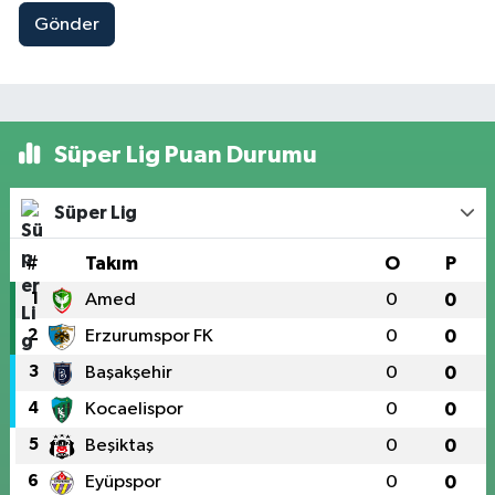
Gönder
Süper Lig Puan Durumu
Süper Lig
#
Takım
O
P
1
Amed
0
0
2
Erzurumspor FK
0
0
3
Başakşehir
0
0
4
Kocaelispor
0
0
5
Beşiktaş
0
0
6
Eyüpspor
0
0