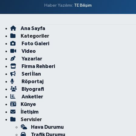
Haber Yazılımı:
TE Bilişim
Ana Sayfa
Kategoriler
Foto Galeri
Video
Yazarlar
Firma Rehberi
Seri İlan
Röportaj
Biyografi
Anketler
Künye
İletişim
Servisler
Hava Durumu
Trafik Durumu