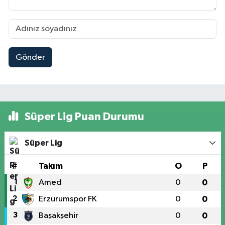
Gönder
Süper Lig Puan Durumu
Süper Lig
#
Takım
O
P
1
Amed
0
0
2
Erzurumspor FK
0
0
3
Başakşehir
0
0