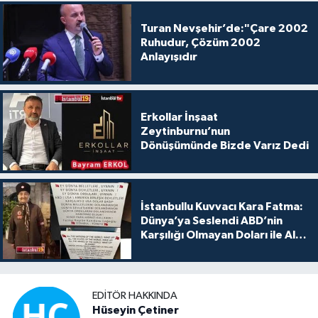
Turan Nevşehir’de:"Çare 2002
Ruhudur, Çözüm 2002
Anlayışıdır
Erkollar İnşaat
Zeytinburnu’nun
Dönüşümünde Bizde Varız Dedi
İstanbullu Kuvvacı Kara Fatma:
Dünya’ya Seslendi ABD’nin
Karşılığı Olmayan Doları ile Alış
Veriş Yapmayın Dedi
EDITÖR HAKKINDA
Hüseyin Çetiner