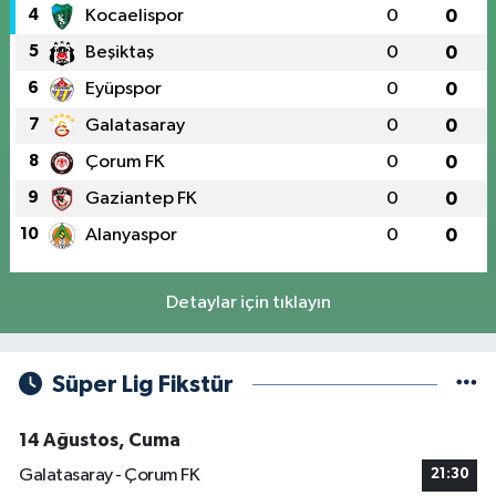
4
Kocaelispor
0
0
5
Beşiktaş
0
0
6
Eyüpspor
0
0
7
Galatasaray
0
0
8
Çorum FK
0
0
9
Gaziantep FK
0
0
10
Alanyaspor
0
0
Detaylar için tıklayın
Süper Lig Fikstür
14 Ağustos, Cuma
Galatasaray - Çorum FK
21:30