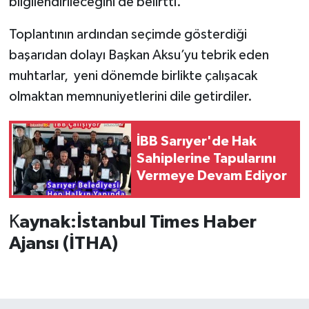
bilgilendirileceğini de belirtti.
Toplantının ardından seçimde gösterdiği
başarıdan dolayı Başkan Aksu’yu tebrik eden
muhtarlar, yeni dönemde birlikte çalışacak
olmaktan memnuniyetlerini dile getirdiler.
İBB Sarıyer'de Hak
Sahiplerine Tapularını
Vermeye Devam Ediyor
K
aynak:İstanbul Times Haber
Ajansı (İTHA)