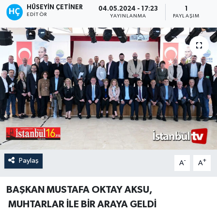
HÜSEYIN ÇETINER
04.05.2024 - 17:23
1
EDITÖR
YAYINLANMA
PAYLAŞIM
Paylaş
-
+
A
A
BAŞKAN MUSTAFA OKTAY AKSU,
MUHTARLAR İLE BİR ARAYA GELDİ