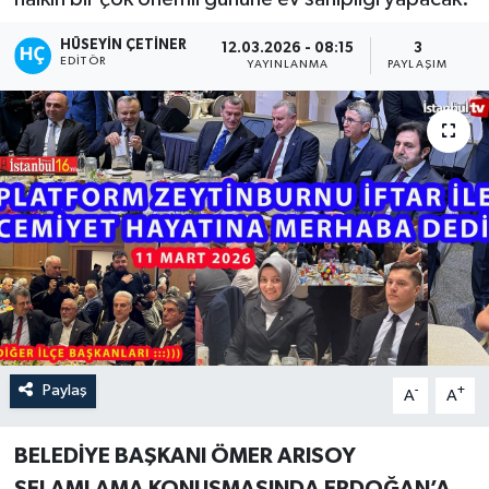
HÜSEYIN ÇETINER
12.03.2026 - 08:15
3
EDITÖR
YAYINLANMA
PAYLAŞIM
Paylaş
-
+
A
A
BELEDİYE BAŞKANI ÖMER ARISOY