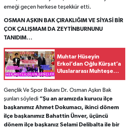
emeği geçen herkese teşekkür etti.
OSMAN AŞKIN BAK ÇIRAKLIĞIM VE SİYASİ BİR
ÇOK ÇALIŞMAM DA ZEYTİNBURNUNU
TANIDIM…
Muhtar Hüseyin
Erkol’dan Oğlu Kürşat’a
Uluslararası Muhteşem
Bir Düğün (VİDEOLU)
Gençlik Ve Spor Bakanı Dr. Osman Aşkın Bak
şunları söyledi
“Şu an aramızda kurucu ilçe
başkanımız Ahmet Dokumacı, ikinci dönem
ilçe başkanımız Bahattin Ünver, üçüncü
dönem ilçe başkanız Selami Delibalta ile bir