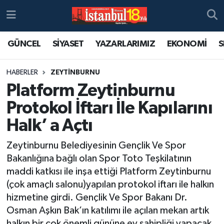
GÜNCEL
SİYASET
YAZARLARIMIZ
EKONOMİ
S
HABERLER
ZEYTİNBURNU
Platform Zeytinburnu
Protokol İftarı İle Kapılarını
Halk’ a Açtı
Zeytinburnu Belediyesinin Gençlik Ve Spor
Bakanlığına bağlı olan Spor Toto Teşkilatının
maddi katkısı ile inşa ettiği Platform Zeytinburnu
(çok amaçlı salonu)yapılan protokol iftarı ile halkın
hizmetine girdi. Gençlik Ve Spor Bakanı Dr.
Osman Aşkın Bak’ın katılımı ile açılan mekan artık
halkın bir çok önemli gününe ev sahipliği yapacak.