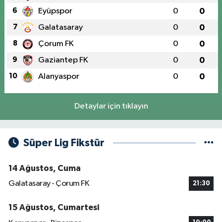
6
Eyüpspor
0
0
7
Galatasaray
0
0
8
Çorum FK
0
0
9
Gaziantep FK
0
0
10
Alanyaspor
0
0
Detaylar için tıklayın
Süper Lig Fikstür
14 Ağustos, Cuma
Galatasaray - Çorum FK
21:30
15 Ağustos, Cumartesi