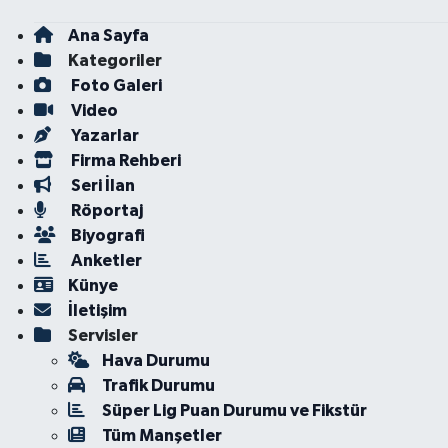
Ana Sayfa
Kategoriler
Foto Galeri
Video
Yazarlar
Firma Rehberi
Seri İlan
Röportaj
Biyografi
Anketler
Künye
İletişim
Servisler
Hava Durumu
Trafik Durumu
Süper Lig Puan Durumu ve Fikstür
Tüm Manşetler