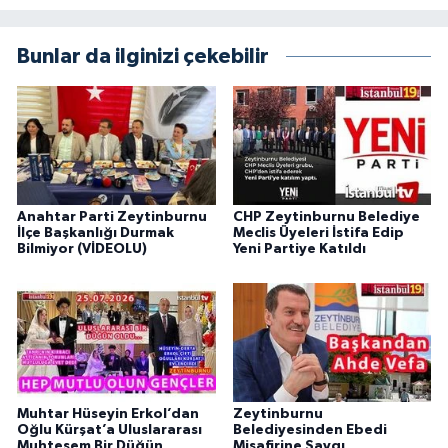
Bunlar da ilginizi çekebilir
Anahtar Parti Zeytinburnu
CHP Zeytinburnu Belediye
İlçe Başkanlığı Durmak
Meclis Üyeleri İstifa Edip
Bilmiyor (VİDEOLU)
Yeni Partiye Katıldı
Muhtar Hüseyin Erkol’dan
Zeytinburnu
Oğlu Kürşat’a Uluslararası
Belediyesinden Ebedi
Muhteşem Bir Düğün
Misafirine Saygı