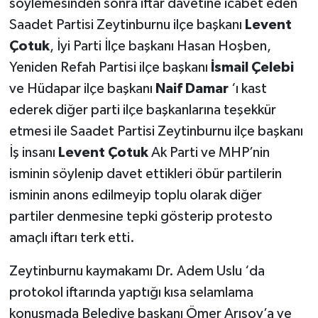
söylemesinden sonra iftar davetine icabet eden
Saadet Partisi Zeytinburnu ilçe başkanı
Levent
Çotuk
, İyi Parti İlçe başkanı Hasan Hoşben,
Yeniden Refah Partisi ilçe başkanı
İsmail Çelebi
ve Hüdapar ilçe başkanı
Naif Damar
‘ı kast
ederek diğer parti ilçe başkanlarına teşekkür
etmesi ile Saadet Partisi Zeytinburnu ilçe başkanı
İş insanı
Levent Çotuk
Ak Parti ve MHP’nin
isminin söylenip davet ettikleri öbür partilerin
isminin anons edilmeyip toplu olarak diğer
partiler denmesine tepki gösterip protesto
amaçlı iftarı terk etti.
Zeytinburnu kaymakamı Dr. Adem Uslu ‘da
protokol iftarında yaptığı kısa selamlama
konuşmada Belediye başkanı Ömer Arısoy’a ve