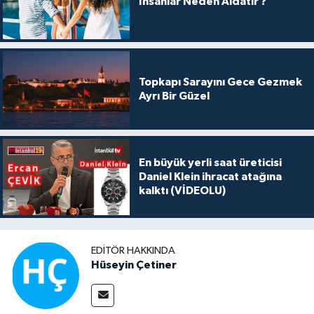
İnsanlar Neden Aldatır ?
Topkapı Sarayını Gece Gezmek
Ayrı Bir Güzel
En büyük yerli saat üreticisi
Daniel Klein ihracat atağına
kalktı (VİDEOLU)
EDITÖR HAKKINDA
Hüseyin Çetiner