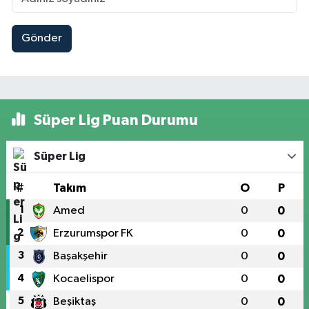
Gönder
Süper Lig Puan Durumu
Süper Lig
#
Takım
O
P
1
Amed
0
0
2
Erzurumspor FK
0
0
3
Başakşehir
0
0
4
Kocaelispor
0
0
5
Beşiktaş
0
0