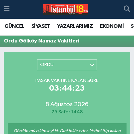
GÜNCEL
SİYASET
YAZARLARIMIZ
EKONOMİ
S
Ordu Gölköy Namaz Vakitleri
ORDU
İMSAK VAKTINE KALAN SÜRE
03:44:23
8 Ağustos 2026
25 Safer 1448
Gördün mü o kimseyi ki: Dini inkâr eder. Yetimi itip kakan