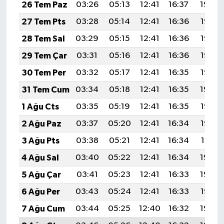
26 Tem Paz
03:26
05:13
12:41
16:37
19:59
27 Tem Pts
03:28
05:14
12:41
16:36
19:58
28 Tem Sal
03:29
05:15
12:41
16:36
19:57
29 Tem Çar
03:31
05:16
12:41
16:36
19:56
30 Tem Per
03:32
05:17
12:41
16:35
19:55
31 Tem Cum
03:34
05:18
12:41
16:35
19:54
1 Ağu Cts
03:35
05:19
12:41
16:35
19:53
2 Ağu Paz
03:37
05:20
12:41
16:34
19:52
3 Ağu Pts
03:38
05:21
12:41
16:34
19:51
4 Ağu Sal
03:40
05:22
12:41
16:34
19:50
5 Ağu Çar
03:41
05:23
12:41
16:33
19:48
6 Ağu Per
03:43
05:24
12:41
16:33
19:47
7 Ağu Cum
03:44
05:25
12:40
16:32
19:46