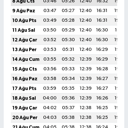
8 Ağu Cts
03:46
05:26
12:40
16:32
19:45
9 Ağu Paz
03:47
05:27
12:40
16:31
19:44
10 Ağu Pts
03:49
05:28
12:40
16:31
19:42
11 Ağu Sal
03:50
05:29
12:40
16:30
19:41
12 Ağu Çar
03:52
05:30
12:40
16:30
19:40
13 Ağu Per
03:53
05:31
12:40
16:29
19:38
14 Ağu Cum
03:55
05:32
12:39
16:29
19:37
15 Ağu Cts
03:56
05:33
12:39
16:28
19:36
16 Ağu Paz
03:58
05:34
12:39
16:27
19:34
17 Ağu Pts
03:59
05:35
12:39
16:27
19:33
18 Ağu Sal
04:00
05:36
12:39
16:26
19:32
19 Ağu Çar
04:02
05:37
12:38
16:25
19:30
20 Ağu Per
04:03
05:38
12:38
16:25
19:29
21 Ağu Cum
04:05
05:38
12:38
16:24
19:27