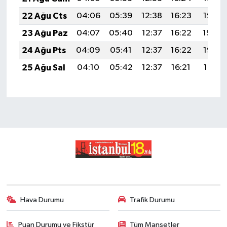
22 Ağu Cts
04:06
05:39
12:38
16:23
19:26
23 Ağu Paz
04:07
05:40
12:37
16:22
19:24
24 Ağu Pts
04:09
05:41
12:37
16:22
19:23
25 Ağu Sal
04:10
05:42
12:37
16:21
19:21
Hava Durumu
Trafik Durumu
Puan Durumu ve Fikstür
Tüm Manşetler