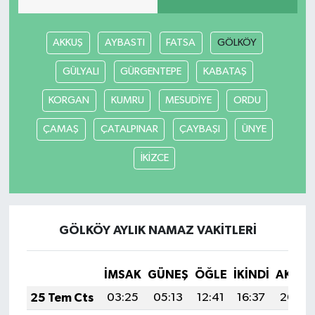
AKKUŞ
AYBASTI
FATSA
GÖLKÖY
GÜLYALI
GÜRGENTEPE
KABATAŞ
KORGAN
KUMRU
MESUDİYE
ORDU
ÇAMAŞ
ÇATALPINAR
ÇAYBAŞI
ÜNYE
İKİZCE
GÖLKÖY AYLIK NAMAZ VAKITLERI
İMSAK
GÜNEŞ
ÖĞLE
İKINDI
AKŞA
25 Tem Cts
03:25
05:13
12:41
16:37
20:00