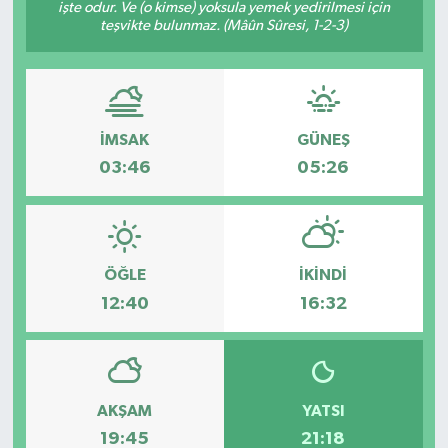
işte odur. Ve (o kimse) yoksula yemek yedirilmesi için
teşvikte bulunmaz. (Mâûn Sûresi, 1-2-3)
İMSAK
GÜNEŞ
03:46
05:26
ÖĞLE
İKINDI
12:40
16:32
AKŞAM
YATSI
19:45
21:18