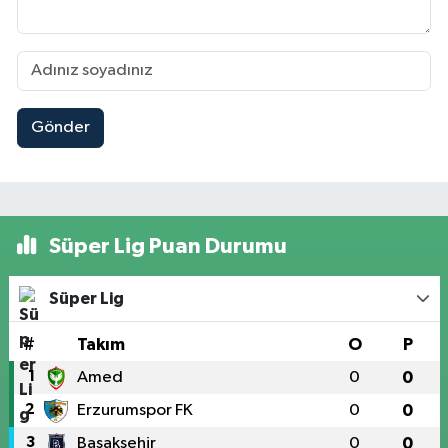
Gönder
Süper Lig Puan Durumu
Süper Lig
#
Takım
O
P
1
Amed
0
0
2
Erzurumspor FK
0
0
3
Başakşehir
0
0