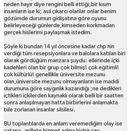
neden hayır diye rengini belli ettiği,bir kısım
insanların ise ki; asıl çıkarcı olanlar onlar benim
gözümde durumun gidişatına göre oyunu
belirleyeceği günlerde,kimseden korkmadan
gerçek hislerimi paylaşmak istedim.
Şöyle ki bundan 14 yıl öncesine kadar chp nin
verdiği tüm resepsiyonlara ve balolara katılan biri
olarak gördüğüm manzara şuydu: ellerinde içki
kadehleri olan bir grup çok bilmiş! çok eğitimli!
çok kültürlü! genellikle üniversite mezunu
olan,üniversite mezunu olmayanların ise maddi
durumuna göre saygınlık kazandığı ;ne dedikleri
içtikleri içkilerden kaynaklı olarak belli bir saatten
sonra anlaşılmayan hatta birbirlerini anlamakta
bile zorlanan insanlar silsilesi.
BU toplantılarda en anlam veremediğim olay ise
vatana , millete hizmet adına hiçbir şey