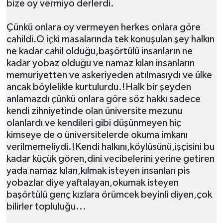
bize oy vermiyo derlerdi.
Çünkü onlara oy vermeyen herkes onlara göre
cahildi.O içki masalarında tek konuşulan şey halkın
ne kadar cahil olduğu,başörtülü insanların ne
kadar yobaz olduğu ve namaz kılan insanların
memuriyetten ve askeriyeden atılmasıydı ve ülke
ancak böylelikle kurtulurdu.!Halk bir şeyden
anlamazdı çünkü onlara göre söz hakkı sadece
kendi zihniyetinde olan üniversite mezunu
olanlardı ve kendileri gibi düşünmeyen hiç
kimseye de o üniversitelerde okuma imkanı
verilmemeliydi.!Kendi halkını,köylüsünü,işçisini bu
kadar küçük gören,dini vecibelerini yerine getiren
yada namaz kılan,kılmak isteyen insanları pis
yobazlar diye yaftalayan,okumak isteyen
başörtülü genç kızlara örümcek beyinli diyen,çok
bilirler topluluğu...