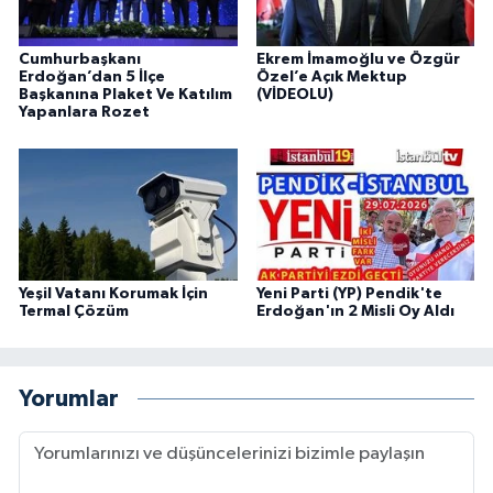
Cumhurbaşkanı
Ekrem İmamoğlu ve Özgür
Erdoğan’dan 5 İlçe
Özel’e Açık Mektup
Başkanına Plaket Ve Katılım
(VİDEOLU)
Yapanlara Rozet
Yeşil Vatanı Korumak İçin
Yeni Parti (YP) Pendik'te
Termal Çözüm
Erdoğan'ın 2 Misli Oy Aldı
Yorumlar