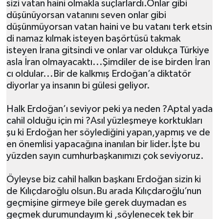
sizi vatan haini olmakla suçlarlardı.Onlar gibi
düşünüyorsan vatanını seven onlar gibi
düşünmüyorsan vatan haini ve bu vatanı terk etsin
di namaz kılmak isteyen başörtüsü takmak
isteyen İrana gitsindi ve onlar var oldukça Türkiye
asla İran olmayacaktı...Şimdiler de ise birden İran
cı oldular...Bir de kalkmış Erdoğan’a diktatör
diyorlar ya insanın bi gülesi geliyor.
Halk Erdoğan’ı seviyor peki ya neden ?Aptal yada
cahil olduğu için mi ?Asıl yüzleşmeye korktukları
şu ki Erdoğan her söylediğini yapan,yapmış ve de
en önemlisi yapacağına inanılan bir lider.İşte bu
yüzden sayın cumhurbaşkanımızı çok seviyoruz.
Öyleyse biz cahil halkın başkanı Erdoğan sizin ki
de Kılıçdaroğlu olsun.Bu arada Kılıçdaroğlu’nun
geçmişine girmeye bile gerek duymadan es
geçmek durumundayım ki ,söylenecek tek bir