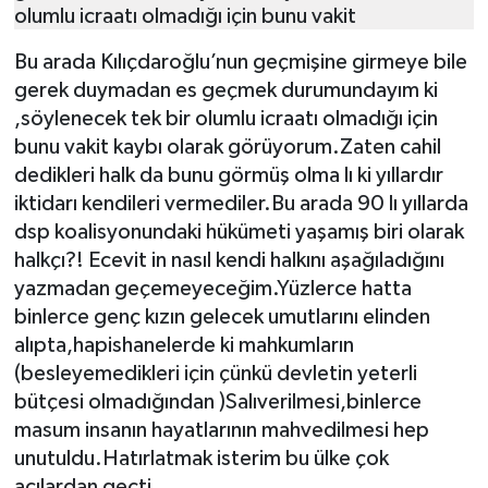
olumlu icraatı olmadığı için bunu vakit
Bu arada Kılıçdaroğlu’nun geçmişine girmeye bile
gerek duymadan es geçmek durumundayım ki
,söylenecek tek bir olumlu icraatı olmadığı için
bunu vakit kaybı olarak görüyorum.Zaten cahil
dedikleri halk da bunu görmüş olma lı ki yıllardır
iktidarı kendileri vermediler.Bu arada 90 lı yıllarda
dsp koalisyonundaki hükümeti yaşamış biri olarak
halkçı?! Ecevit in nasıl kendi halkını aşağıladığını
yazmadan geçemeyeceğim.Yüzlerce hatta
binlerce genç kızın gelecek umutlarını elinden
alıpta,hapishanelerde ki mahkumların
(besleyemedikleri için çünkü devletin yeterli
bütçesi olmadığından )Salıverilmesi,binlerce
masum insanın hayatlarının mahvedilmesi hep
unutuldu.Hatırlatmak isterim bu ülke çok
acılardan geçti .