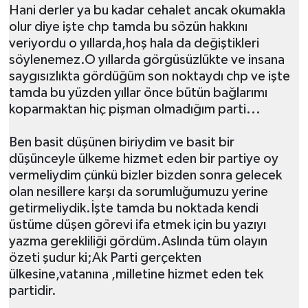
Hani derler ya bu kadar cehalet ancak okumakla
olur diye işte chp tamda bu sözün hakkını
veriyordu o yıllarda,hoş hala da değiştikleri
söylenemez.O yıllarda görgüsüzlükte ve insana
saygısızlıkta gördüğüm son noktaydı chp ve işte
tamda bu yüzden yıllar önce bütün bağlarımı
koparmaktan hiç pişman olmadığım parti...
Ben basit düşünen biriydim ve basit bir
düşünceyle ülkeme hizmet eden bir partiye oy
vermeliydim çünkü bizler bizden sonra gelecek
olan nesillere karşı da sorumluğumuzu yerine
getirmeliydik.İşte tamda bu noktada kendi
üstüme düşen görevi ifa etmek için bu yazıyı
yazma gerekliliği gördüm.Aslında tüm olayın
özeti şudur ki;Ak Parti gerçekten
ülkesine,vatanına ,milletine hizmet eden tek
partidir.