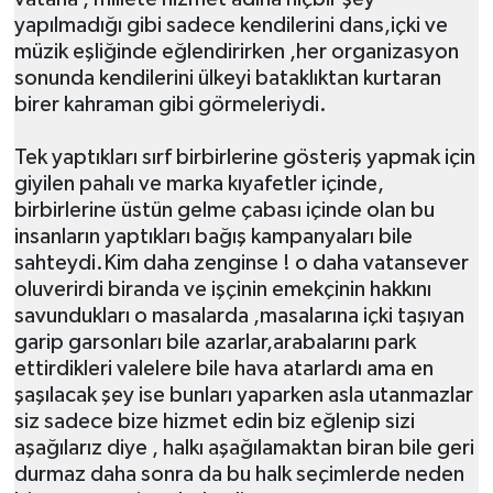
yapılmadığı gibi sadece kendilerini dans,içki ve
müzik eşliğinde eğlendirirken ,her organizasyon
sonunda kendilerini ülkeyi bataklıktan kurtaran
birer kahraman gibi görmeleriydi.
Tek yaptıkları sırf birbirlerine gösteriş yapmak için
giyilen pahalı ve marka kıyafetler içinde,
birbirlerine üstün gelme çabası içinde olan bu
insanların yaptıkları bağış kampanyaları bile
sahteydi.Kim daha zenginse ! o daha vatansever
oluverirdi biranda ve işçinin emekçinin hakkını
savundukları o masalarda ,masalarına içki taşıyan
garip garsonları bile azarlar,arabalarını park
ettirdikleri valelere bile hava atarlardı ama en
şaşılacak şey ise bunları yaparken asla utanmazlar
siz sadece bize hizmet edin biz eğlenip sizi
aşağılarız diye , halkı aşağılamaktan biran bile geri
durmaz daha sonra da bu halk seçimlerde neden