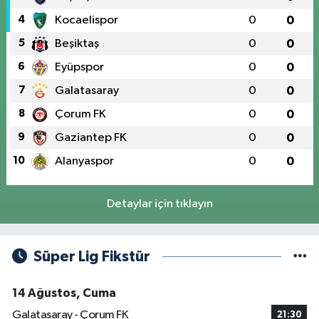
4
Kocaelispor
0
0
5
Beşiktaş
0
0
6
Eyüpspor
0
0
7
Galatasaray
0
0
8
Çorum FK
0
0
9
Gaziantep FK
0
0
10
Alanyaspor
0
0
Detaylar için tıklayın
Süper Lig Fikstür
14 Ağustos, Cuma
Galatasaray - Çorum FK
21:30