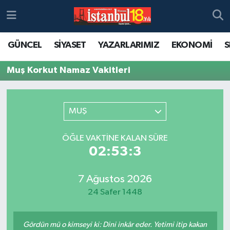
GÜNCEL
SİYASET
YAZARLARIMIZ
EKONOMİ
S
Muş Korkut Namaz Vakitleri
MUŞ
ÖĞLE VAKTINE KALAN SÜRE
02:53:3
7 Ağustos 2026
24 Safer 1448
Gördün mü o kimseyi ki: Dini inkâr eder. Yetimi itip kakan