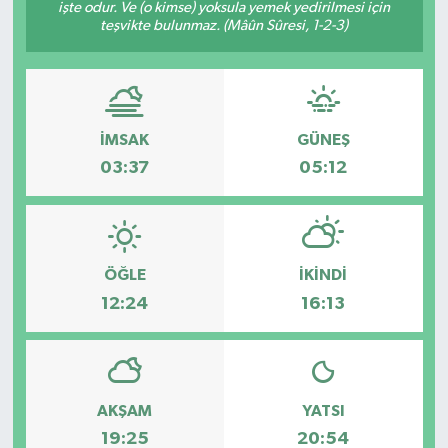
işte odur. Ve (o kimse) yoksula yemek yedirilmesi için
teşvikte bulunmaz. (Mâûn Sûresi, 1-2-3)
İMSAK
GÜNEŞ
03:37
05:12
ÖĞLE
İKINDI
12:24
16:13
AKŞAM
YATSI
19:25
20:54