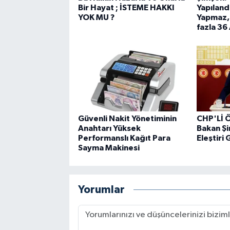
Bir Hayat ; İSTEME HAKKI
Yapılan
YOK MU ?
Yapmaz, 
fazla 36
Güvenli Nakit Yönetiminin
CHP'Lİ Ö
Anahtarı Yüksek
Bakan Şi
Performanslı Kağıt Para
Eleştiri 
Sayma Makinesi
Yorumlar