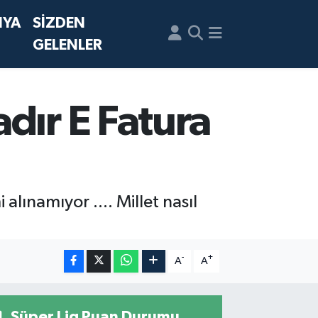
NYA
SİZDEN
GELENLER
dır E Fatura
alınamıyor .... Millet nasıl
-
+
A
A
Süper Lig Puan Durumu