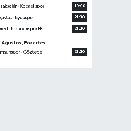
şakşehir - Kocaelispor
19:00
şiktaş - Eyüpspor
21:30
ed - Erzurumspor FK
21:30
7 Ağustos, Pazartesi
msunspor - Göztepe
21:30