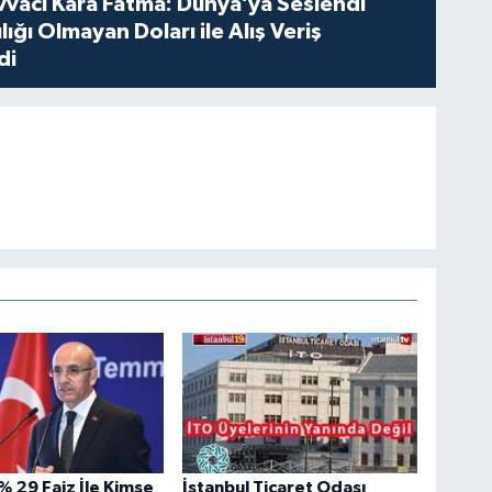
vvacı Kara Fatma: Dünya’ya Seslendi
lığı Olmayan Doları ile Alış Veriş
di
% 29 Faiz İle Kimse
İstanbul Ticaret Odası