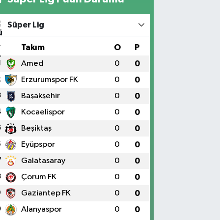
Süper Lig
#
Takım
O
P
1
Amed
0
0
2
Erzurumspor FK
0
0
3
Başakşehir
0
0
4
Kocaelispor
0
0
5
Beşiktaş
0
0
6
Eyüpspor
0
0
7
Galatasaray
0
0
8
Çorum FK
0
0
9
Gaziantep FK
0
0
0
Alanyaspor
0
0