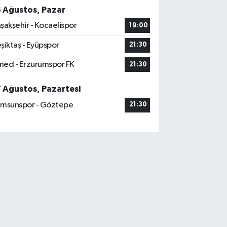
6 Ağustos, Pazar
şakşehir - Kocaelispor
19:00
şiktaş - Eyüpspor
21:30
ed - Erzurumspor FK
21:30
7 Ağustos, Pazartesi
msunspor - Göztepe
21:30