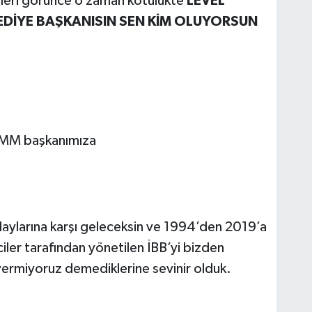
ketleri görünce o zaman kötülükte
LEVEL
LEDİYE BAŞKANISIN SEN KİM OLUYORSUN
BMM başkanımıza
daylarına karşı geleceksin ve 1994’den 2019’a
ciler tarafından yönetilen İBB’yi bizden
vermiyoruz demediklerine sevinir olduk.