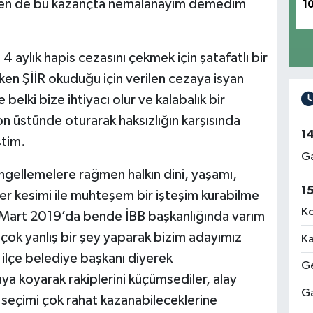
ben de bu kazançta nemalanayım demedim
1
n
4 aylık hapis cezasını çekmek için şatafatlı bir
ken ŞİİR okuduğu için verilen cezaya isyan
elki bize ihtiyacı olur ve kalabalık bir
on üstünde oturarak haksızlığın karşısında
1
ştim.
Ga
engellemelere rağmen halkın dini, yaşamı,
1
her kesimi ile muhteşem bir işteşim kurabilme
Ko
 Mart 2019’da bende İBB başkanlığında varım
bi çok yanlış bir şey yaparak bizim adayımız
Ka
 ilçe belediye başkanı diyerek
Ge
ya koyarak rakiplerini küçümsediler, alay
Ga
k seçimi çok rahat kazanabileceklerine