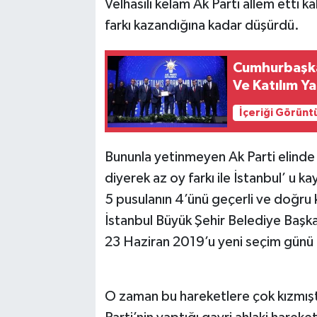
Velhasılı kelam Ak Parti allem etti 
farkı kazandığına kadar düşürdü.
Cumhurbaşka
Ve Katılım Y
İçeriği Görünt
Bununla yetinmeyen Ak Parti elinde h
diyerek az oy farkı ile İstanbul’ u 
5 pusulanın 4’ünü geçerli ve doğru
İstanbul Büyük Şehir Belediye Başka
23 Haziran 2019’u yeni seçim günü o
O zaman bu hareketlere çok kızmış