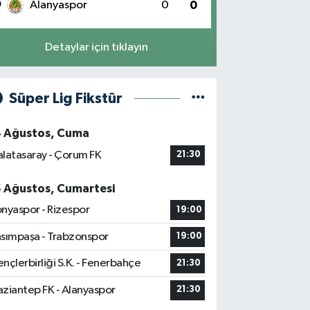
0
Alanyaspor
0
0
Detaylar için tıklayın
Süper Lig Fikstür
4 Ağustos, Cuma
latasaray - Çorum FK
21:30
5 Ağustos, Cumartesi
nyaspor - Rizespor
19:00
sımpaşa - Trabzonspor
19:00
nçlerbirliği S.K. - Fenerbahçe
21:30
ziantep FK - Alanyaspor
21:30