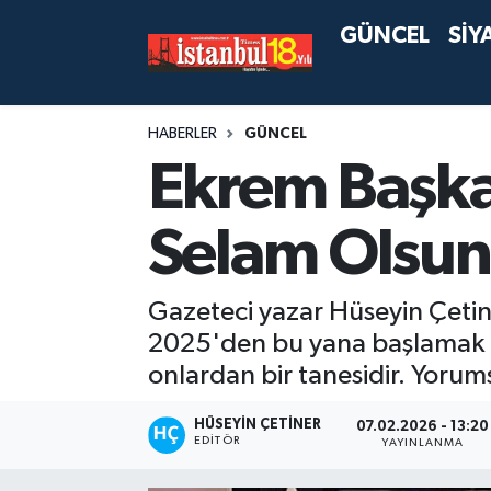
GÜNCEL
SİY
HABERLER
GÜNCEL
Ekrem Başka
Selam Olsun
Gazeteci yazar Hüseyin Çetine
2025'den bu yana başlamak üz
onlardan bir tanesidir. Yorum
HÜSEYIN ÇETINER
07.02.2026 - 13:20
EDITÖR
YAYINLANMA