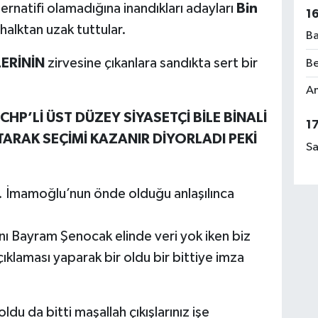
ernatifi olamadığına inandıkları adayları
Bin
1
halktan uzak tuttular.
Ba
ERİNİN
zirvesine çıkanlara sandıkta sert bir
Be
.
Am
 CHP’Lİ ÜST DÜZEY SİYASETÇİ BİLE BİNALİ
1
ATARAK SEÇİMİ KAZANIR DİYORLADI PEKİ
Sa
. İmamoğlu’nun önde olduğu anlaşılınca
anı Bayram Şenocak elinde veri yok iken biz
çıklaması yaparak bir oldu bir bittiye imza
du da bitti maşallah çıkışlarınız işe