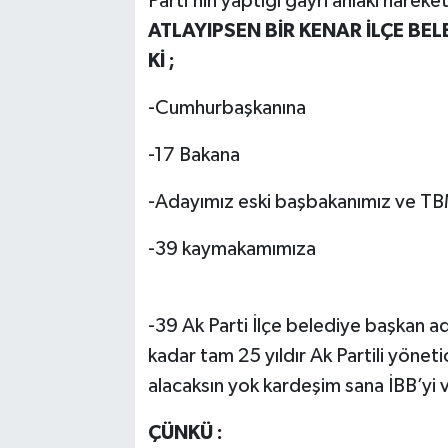
Parti’nin yaptığı gayri ahlaki hare
ATLAYIPSEN BİR KENAR İLÇE BE
Kİ ;
-Cumhurbaşkanına
-17 Bakana
-Adayımız eski başbakanımız ve T
-39 kaymakamımıza
-39 Ak Parti İlçe belediye başkan a
kadar tam 25 yıldır Ak Partili yöneti
alacaksın yok kardeşim sana İBB’yi 
ÇÜNKÜ :