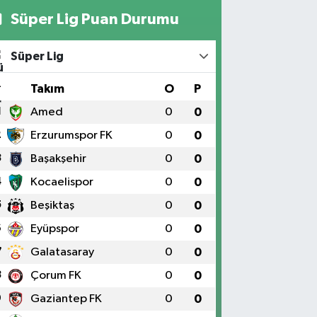
Süper Lig Puan Durumu
Süper Lig
#
Takım
O
P
1
Amed
0
0
2
Erzurumspor FK
0
0
3
Başakşehir
0
0
4
Kocaelispor
0
0
5
Beşiktaş
0
0
6
Eyüpspor
0
0
7
Galatasaray
0
0
8
Çorum FK
0
0
9
Gaziantep FK
0
0