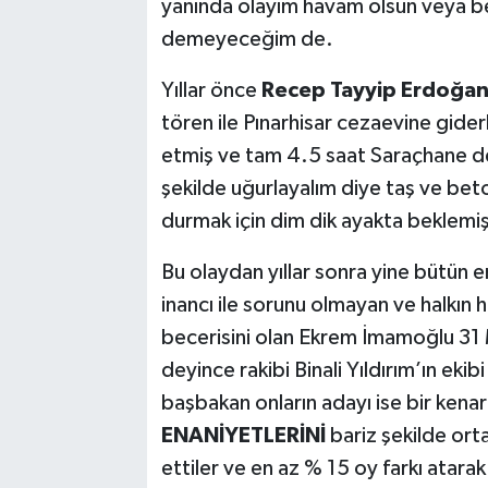
yanında olayım havam olsun veya 
demeyeceğim de.
Yıllar önce
Recep Tayyip Erdoğa
tören ile Pınarhisar cezaevine gider
etmiş ve tam 4.5 saat Saraçhane de b
şekilde uğurlayalım diye taş ve bet
durmak için dim dik ayakta beklemi
Bu olaydan yıllar sonra yine bütün 
inancı ile sorunu olmayan ve halkın 
becerisini olan Ekrem İmamoğlu 31
deyince rakibi Binali Yıldırım’ın eki
başbakan onların adayı ise bir kenar
ENANİYETLERİNİ
bariz şekilde orta
ettiler ve en az % 15 oy farkı atara