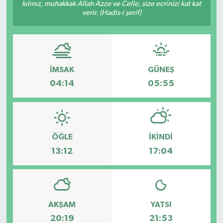
kılınız, muhakkak Allah Azze ve Celle, size ecrinizi kat kat
verir. (Hadis-i şerif)
İMSAK
GÜNEŞ
04:14
05:55
ÖĞLE
İKINDI
13:12
17:04
AKŞAM
YATSI
20:19
21:53