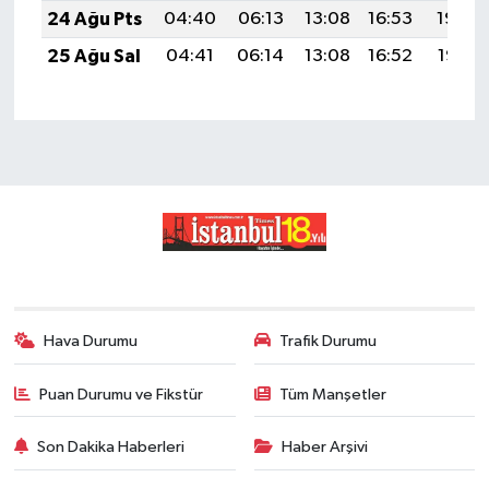
24 Ağu Pts
04:40
06:13
13:08
16:53
19:54
25 Ağu Sal
04:41
06:14
13:08
16:52
19:53
Hava Durumu
Trafik Durumu
Puan Durumu ve Fikstür
Tüm Manşetler
Son Dakika Haberleri
Haber Arşivi