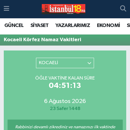
GÜNCEL
SİYASET
YAZARLARIMIZ
EKONOMİ
S
Kocaeli Körfez Namaz Vakitleri
KOCAELİ
ÖĞLE VAKTINE KALAN SÜRE
04:51:13
6 Ağustos 2026
23 Safer 1448
Rabbinizi devamlı zikrediniz ve namazınızı ilk vaktinde