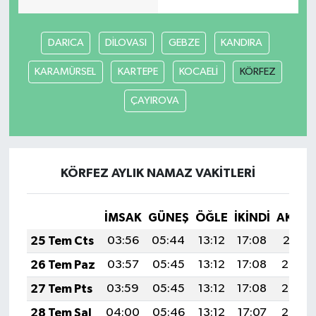
DARICA
DİLOVASI
GEBZE
KANDIRA
KARAMÜRSEL
KARTEPE
KOCAELİ
KÖRFEZ
ÇAYIROVA
KÖRFEZ AYLIK NAMAZ VAKITLERI
İMSAK
GÜNEŞ
ÖĞLE
İKINDI
AKŞA
25 Tem Cts
03:56
05:44
13:12
17:08
20:31
26 Tem Paz
03:57
05:45
13:12
17:08
20:30
27 Tem Pts
03:59
05:45
13:12
17:08
20:29
28 Tem Sal
04:00
05:46
13:12
17:07
20:28