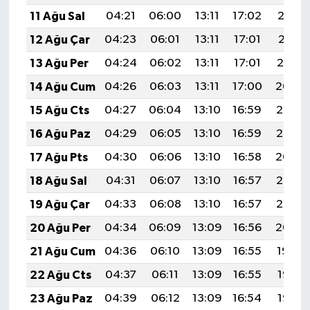
11 Ağu Sal
04:21
06:00
13:11
17:02
20:13
12 Ağu Çar
04:23
06:01
13:11
17:01
20:11
13 Ağu Per
04:24
06:02
13:11
17:01
20:10
14 Ağu Cum
04:26
06:03
13:11
17:00
20:09
15 Ağu Cts
04:27
06:04
13:10
16:59
20:07
16 Ağu Paz
04:29
06:05
13:10
16:59
20:06
17 Ağu Pts
04:30
06:06
13:10
16:58
20:04
18 Ağu Sal
04:31
06:07
13:10
16:57
20:03
19 Ağu Çar
04:33
06:08
13:10
16:57
20:02
20 Ağu Per
04:34
06:09
13:09
16:56
20:00
21 Ağu Cum
04:36
06:10
13:09
16:55
19:59
22 Ağu Cts
04:37
06:11
13:09
16:55
19:57
23 Ağu Paz
04:39
06:12
13:09
16:54
19:56