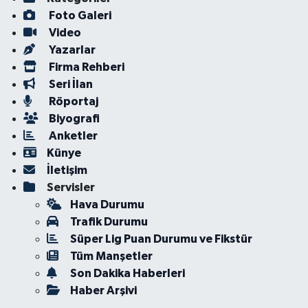
Foto Galeri
Video
Yazarlar
Firma Rehberi
Seri İlan
Röportaj
Biyografi
Anketler
Künye
İletişim
Servisler
Hava Durumu
Trafik Durumu
Süper Lig Puan Durumu ve Fikstür
Tüm Manşetler
Son Dakika Haberleri
Haber Arşivi