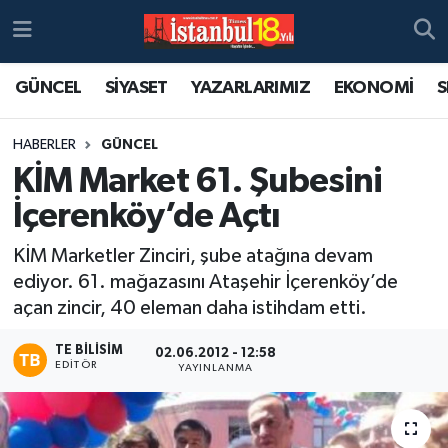
GÜNCEL
SİYASET
YAZARLARIMIZ
EKONOMİ
S
HABERLER
GÜNCEL
KİM Market 61. Şubesini
İçerenköy’de Açtı
KİM Marketler Zinciri, şube atağına devam
ediyor. 61. mağazasını Ataşehir İçerenköy’de
açan zincir, 40 eleman daha istihdam etti.
TE BILISIM
02.06.2012 - 12:58
EDITÖR
YAYINLANMA