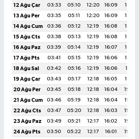
12 Ağu Çar
03:33
05:10
12:20
16:09
19:19
13 Ağu Per
03:35
05:11
12:20
16:09
19:18
14 Ağu Cum
03:36
05:12
12:19
16:08
19:17
15 Ağu Cts
03:38
05:13
12:19
16:08
19:15
16 Ağu Paz
03:39
05:14
12:19
16:07
19:14
17 Ağu Pts
03:41
05:15
12:19
16:06
19:12
18 Ağu Sal
03:42
05:16
12:19
16:06
19:11
19 Ağu Çar
03:43
05:17
12:18
16:05
19:10
20 Ağu Per
03:45
05:18
12:18
16:04
19:08
21 Ağu Cum
03:46
05:19
12:18
16:04
19:07
22 Ağu Cts
03:47
05:20
12:18
16:03
19:05
23 Ağu Paz
03:49
05:21
12:17
16:02
19:04
24 Ağu Pts
03:50
05:22
12:17
16:01
19:02