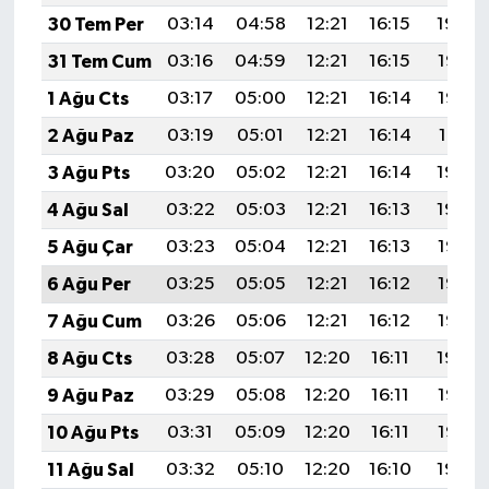
30 Tem Per
03:14
04:58
12:21
16:15
19:34
31 Tem Cum
03:16
04:59
12:21
16:15
19:33
1 Ağu Cts
03:17
05:00
12:21
16:14
19:32
2 Ağu Paz
03:19
05:01
12:21
16:14
19:31
3 Ağu Pts
03:20
05:02
12:21
16:14
19:30
4 Ağu Sal
03:22
05:03
12:21
16:13
19:29
5 Ağu Çar
03:23
05:04
12:21
16:13
19:28
6 Ağu Per
03:25
05:05
12:21
16:12
19:27
7 Ağu Cum
03:26
05:06
12:21
16:12
19:25
8 Ağu Cts
03:28
05:07
12:20
16:11
19:24
9 Ağu Paz
03:29
05:08
12:20
16:11
19:23
10 Ağu Pts
03:31
05:09
12:20
16:11
19:22
11 Ağu Sal
03:32
05:10
12:20
16:10
19:20