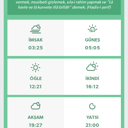
vermek, musibeti gizlemek, sıla-i rahim yapmak ve "Lâ
havle ve lâ kuvvete illâ billâh" demek. (Hadis-i şerif)
İMSAK
GÜNEŞ
03:25
05:05
ÖĞLE
İKINDI
12:21
16:12
AKŞAM
YATSI
19:27
21:00