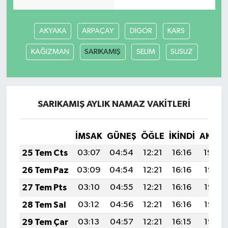
AKYAKA
ARPAÇAY
DİGOR
KARS
KAĞIZMAN
SARIKAMIŞ
SELİM
SUSUZ
SARIKAMIŞ AYLIK NAMAZ VAKITLERI
İMSAK
GÜNEŞ
ÖĞLE
İKINDI
AKŞA
25 Tem Cts
03:07
04:54
12:21
16:16
19:39
26 Tem Paz
03:09
04:54
12:21
16:16
19:38
27 Tem Pts
03:10
04:55
12:21
16:16
19:37
28 Tem Sal
03:12
04:56
12:21
16:16
19:36
29 Tem Çar
03:13
04:57
12:21
16:15
19:35