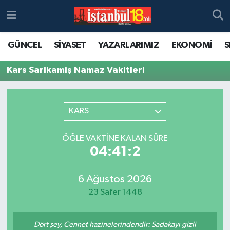
GÜNCEL
SİYASET
YAZARLARIMIZ
EKONOMİ
S
Kars Sarikamiş Namaz Vakitleri
KARS
ÖĞLE VAKTINE KALAN SÜRE
04:41:2
6 Ağustos 2026
23 Safer 1448
Dört şey, Cennet hazinelerindendir: Sadakayı gizli