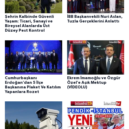
Şehrin Kalbinde Güvenli
İBB Başkanvekili Nuri Aslan,
Yaşam: Ticari, Sanayi ve
Tuzla Gerçeklerini Anlattı
Bireysel Alanlarda Üst
Düzey Pest Kontrol
Cumhurbaşkanı
Ekrem İmamoğlu ve Özgür
Erdoğan’dan 5 İlçe
Özel’e Açık Mektup
Başkanına Plaket Ve Katılım
(VİDEOLU)
Yapanlara Rozet