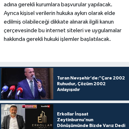
adına gerekli kurumlara başvurular yapılacak.
Ayrıca kişisel verilerin hukuka aykırı olarak elde
edilmiş olabileceği dikkate alınarak ilgili kanun
çerçevesinde bu internet siteleri ve uygulamalar
hakkında gerekli hukuki işlemler başlatılacak.
Turan Nevşehir’de:"Çare 2002
Ruhudur, Çözüm 2002
Anlayışıdır
Erkollar İnşaat
Zeytinburnu’nun
Dönüşümünde Bizde Varız Dedi