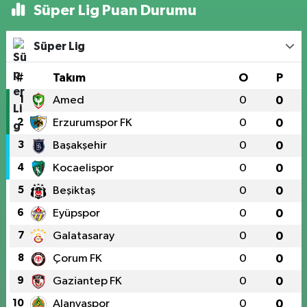
Süper Lig Puan Durumu
Süper Lig
#
Takım
O
P
1
Amed
0
0
2
Erzurumspor FK
0
0
3
Başakşehir
0
0
4
Kocaelispor
0
0
5
Beşiktaş
0
0
6
Eyüpspor
0
0
7
Galatasaray
0
0
8
Çorum FK
0
0
9
Gaziantep FK
0
0
10
Alanyaspor
0
0