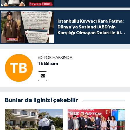
İstanbullu Kuvvacı Kara Fatma:
Dünya’ya Seslendi ABD’nin
Karşılığı Olmayan Doları ile Alış
Veriş Yapmayın Dedi
EDITÖR HAKKINDA
TE Bilisim
Bunlar da ilginizi çekebilir