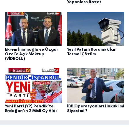
Yapanlara Rozet
Ekrem İmamoğlu ve Özgür
Yeşil Vatanı Korumak İçin
Özel’e Açık Mektup
Termal Çözüm
(VİDEOLU)
Yeni Parti (YP) Pendik'te
İBB Operasyonları Hukuki mi
Erdoğan'ın 2 Misli Oy Aldı
Siyasi mi ?