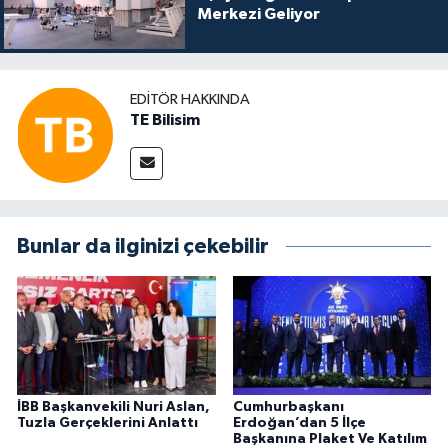
Merkezi Geliyor
EDITÖR HAKKINDA
TE Bilisim
Bunlar da ilginizi çekebilir
İBB Başkanvekili Nuri Aslan,
Cumhurbaşkanı
Tuzla Gerçeklerini Anlattı
Erdoğan’dan 5 İlçe
Başkanına Plaket Ve Katılım