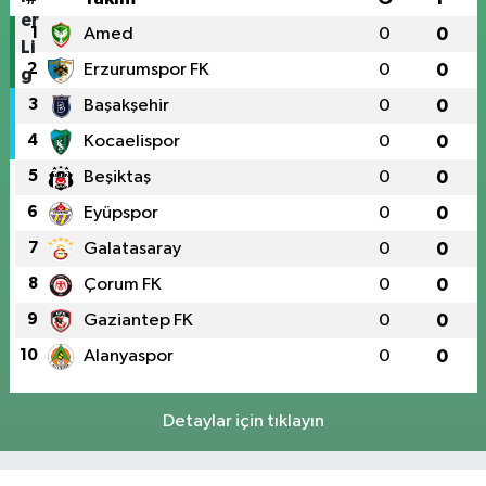
1
Amed
0
0
2
Erzurumspor FK
0
0
3
Başakşehir
0
0
4
Kocaelispor
0
0
5
Beşiktaş
0
0
6
Eyüpspor
0
0
7
Galatasaray
0
0
8
Çorum FK
0
0
9
Gaziantep FK
0
0
10
Alanyaspor
0
0
Detaylar için tıklayın