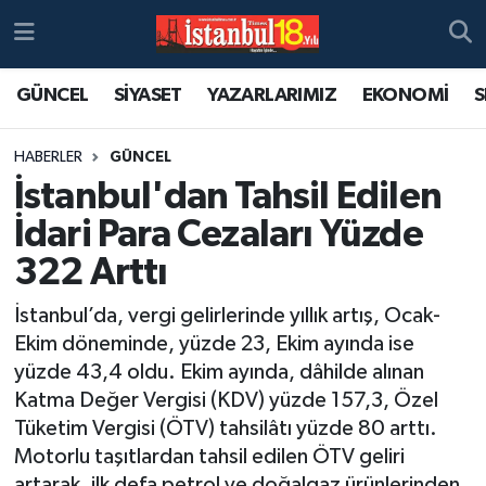
GÜNCEL
SİYASET
YAZARLARIMIZ
EKONOMİ
S
HABERLER
GÜNCEL
İstanbul'dan Tahsil Edilen
İdari Para Cezaları Yüzde
322 Arttı
İstanbul’da, vergi gelirlerinde yıllık artış, Ocak-
Ekim döneminde, yüzde 23, Ekim ayında ise
yüzde 43,4 oldu. Ekim ayında, dâhilde alınan
Katma Değer Vergisi (KDV) yüzde 157,3, Özel
Tüketim Vergisi (ÖTV) tahsilâtı yüzde 80 arttı.
Motorlu taşıtlardan tahsil edilen ÖTV geliri
artarak, ilk defa petrol ve doğalgaz ürünlerinden