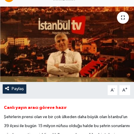
Paylaş
-
+
A
A
Canlı yayın aracı göreve hazır
Şehirlerin prensi olan ve bir çok ülkeden daha büyük olan İstanbul’un
39 ilçesi ile bugün 15 milyon nüfusu olduğu halde bu şehrin sorunlarını