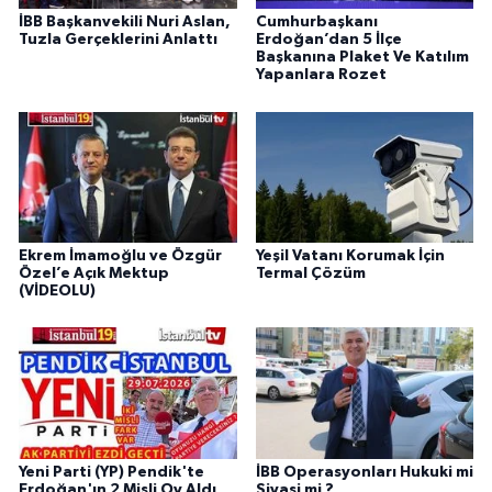
İBB Başkanvekili Nuri Aslan,
Cumhurbaşkanı
Tuzla Gerçeklerini Anlattı
Erdoğan’dan 5 İlçe
Başkanına Plaket Ve Katılım
Yapanlara Rozet
Ekrem İmamoğlu ve Özgür
Yeşil Vatanı Korumak İçin
Özel’e Açık Mektup
Termal Çözüm
(VİDEOLU)
Yeni Parti (YP) Pendik'te
İBB Operasyonları Hukuki mi
Erdoğan'ın 2 Misli Oy Aldı
Siyasi mi ?