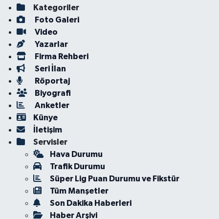
Kategoriler
Foto Galeri
Video
Yazarlar
Firma Rehberi
Seri İlan
Röportaj
Biyografi
Anketler
Künye
İletişim
Servisler
Hava Durumu
Trafik Durumu
Süper Lig Puan Durumu ve Fikstür
Tüm Manşetler
Son Dakika Haberleri
Haber Arşivi