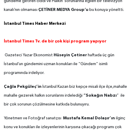
gündeme getiren ciddi ve Halkın sorunlarına eğilen bir televizyon
kanalı’nın olmaması
ÇETİNER MEDYA Group’u
bu konuya yöneltti.
İstanbul Times Haber Merkezi
İstanbul Times Tv. de bir çok kişi program yapıyor
Gazeteci Yazar Ekonomist
Hüseyin Çetiner
haftada üç gün
İstanbul’un gündemini uzman konukları ile “Gündem” isimli
programında irdeliyor.
Çağla Pekgüleç’in
İstanbul Kazan biz kepçe misali ilçe ilçe,mahalle
mahalle gezerek halkın sorunlarını irdelediği
“Sokağın Nabzı
” ile
bir çok sorunun çözülmesine katkıda bulunuyıru.
Yönetmen ve Fotoğraf sanatçısı
Mustafa Kemal Dolaşır’ın
ilginç
konu ve konukları ile izleyenlerinin karşısına çıkacağı programı çok