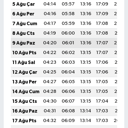
5 Ağu Çar
04:14
05:57
13:16
17:09
20:25
6 Ağu Per
04:16
05:58
13:16
17:09
20:24
7 Ağu Cum
04:17
05:59
13:16
17:08
20:23
8 Ağu Cts
04:19
06:00
13:16
17:08
20:21
9 Ağu Paz
04:20
06:01
13:16
17:07
20:20
10 Ağu Pts
04:22
06:02
13:15
17:07
20:19
11 Ağu Sal
04:23
06:03
13:15
17:06
20:18
12 Ağu Çar
04:25
06:04
13:15
17:06
20:16
13 Ağu Per
04:27
06:05
13:15
17:05
20:15
14 Ağu Cum
04:28
06:06
13:15
17:05
20:14
15 Ağu Cts
04:30
06:07
13:15
17:04
20:12
16 Ağu Paz
04:31
06:08
13:14
17:03
20:11
17 Ağu Pts
04:32
06:09
13:14
17:03
20:09