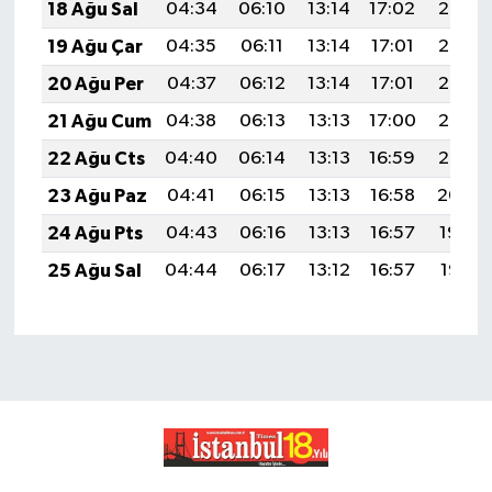
18 Ağu Sal
04:34
06:10
13:14
17:02
20:08
19 Ağu Çar
04:35
06:11
13:14
17:01
20:06
20 Ağu Per
04:37
06:12
13:14
17:01
20:05
21 Ağu Cum
04:38
06:13
13:13
17:00
20:03
22 Ağu Cts
04:40
06:14
13:13
16:59
20:02
23 Ağu Paz
04:41
06:15
13:13
16:58
20:00
24 Ağu Pts
04:43
06:16
13:13
16:57
19:59
25 Ağu Sal
04:44
06:17
13:12
16:57
19:57