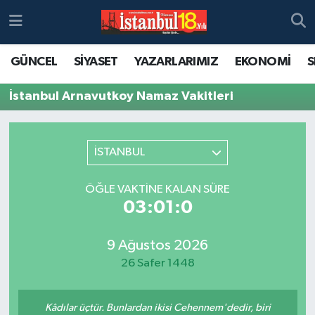
GÜNCEL
SİYASET
YAZARLARIMIZ
EKONOMİ
S
İstanbul Arnavutkoy Namaz Vakitleri
İSTANBUL
ÖĞLE VAKTINE KALAN SÜRE
03:01:0
9 Ağustos 2026
26 Safer 1448
Kâdılar üçtür. Bunlardan ikisi Cehennem'dedir, biri