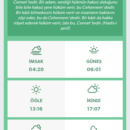
Cennet'tedir. Bir adam, verdiği hükmün haksız olduğunu
bile bile haksız yere hüküm verir, bu Cehennem'dedir.
Bir kâdı bilmeksizin hüküm verir ve insanların haklarını
zâyi eder, bu da Cehennem'dedir. Bir kâdı da hakka
riâyet ederek hüküm verir, işte bu, Cennet'tedir. (Hadis-i
şerif)
İMSAK
GÜNEŞ
04:20
06:01
ÖĞLE
İKINDI
13:16
17:07