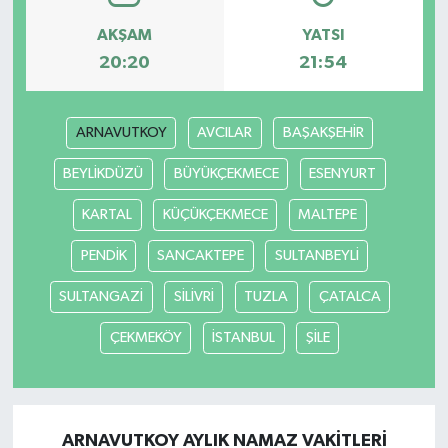
AKŞAM
YATSI
20:20
21:54
ARNAVUTKOY
AVCILAR
BAŞAKŞEHİR
BEYLİKDÜZÜ
BÜYÜKÇEKMECE
ESENYURT
KARTAL
KÜÇÜKÇEKMECE
MALTEPE
PENDİK
SANCAKTEPE
SULTANBEYLİ
SULTANGAZİ
SİLİVRİ
TUZLA
ÇATALCA
ÇEKMEKÖY
İSTANBUL
ŞİLE
ARNAVUTKOY AYLIK NAMAZ VAKITLERI