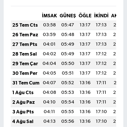
İMSAK
GÜNEŞ
ÖĞLE
İKINDI
AKŞA
25 Tem Cts
03:58
05:47
13:17
17:13
20:37
26 Tem Paz
03:59
05:48
13:17
17:13
20:36
27 Tem Pts
04:01
05:49
13:17
17:13
20:35
28 Tem Sal
04:02
05:49
13:17
17:12
20:34
29 Tem Çar
04:04
05:50
13:17
17:12
20:33
30 Tem Per
04:05
05:51
13:17
17:12
20:32
31 Tem Cum
04:07
05:52
13:16
17:11
20:31
1 Ağu Cts
04:08
05:53
13:16
17:11
20:30
2 Ağu Paz
04:10
05:54
13:16
17:11
20:29
3 Ağu Pts
04:11
05:55
13:16
17:10
20:27
4 Ağu Sal
04:13
05:56
13:16
17:10
20:26