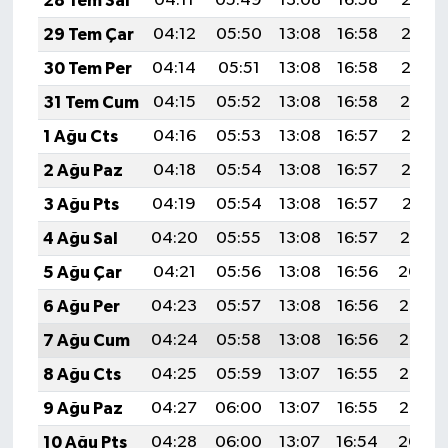
28 Tem Sal
04:11
05:49
13:08
16:58
20:17
29 Tem Çar
04:12
05:50
13:08
16:58
20:16
30 Tem Per
04:14
05:51
13:08
16:58
20:15
31 Tem Cum
04:15
05:52
13:08
16:58
20:14
1 Ağu Cts
04:16
05:53
13:08
16:57
20:13
2 Ağu Paz
04:18
05:54
13:08
16:57
20:12
3 Ağu Pts
04:19
05:54
13:08
16:57
20:11
4 Ağu Sal
04:20
05:55
13:08
16:57
20:10
5 Ağu Çar
04:21
05:56
13:08
16:56
20:09
6 Ağu Per
04:23
05:57
13:08
16:56
20:08
7 Ağu Cum
04:24
05:58
13:08
16:56
20:07
8 Ağu Cts
04:25
05:59
13:07
16:55
20:06
9 Ağu Paz
04:27
06:00
13:07
16:55
20:05
10 Ağu Pts
04:28
06:00
13:07
16:54
20:04