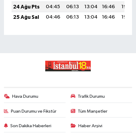
24 Ağu Pts
04:45
06:13
13:04
16:46
19:46
25 Ağu Sal
04:46
06:13
13:04
16:46
19:44
Hava Durumu
Trafik Durumu
Puan Durumu ve Fikstür
Tüm Manşetler
Son Dakika Haberleri
Haber Arşivi