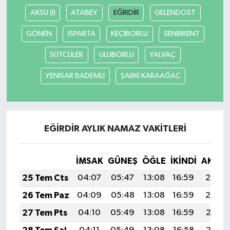
AKSU (I)
ATABEY
EĞİRDİR
GELENDOST
GÖNEN
ISPARTA
KEÇİBORLU
SENİRKENT
SÜTCÜLER
ULUBORLU
YALVAÇ
YENİSAR BADEMLİ
ŞARKİ KARAAĞAÇ
EĞİRDİR AYLIK NAMAZ VAKITLERI
İMSAK
GÜNEŞ
ÖĞLE
İKINDI
AKŞA
25 Tem Cts
04:07
05:47
13:08
16:59
20:19
26 Tem Paz
04:09
05:48
13:08
16:59
20:19
27 Tem Pts
04:10
05:49
13:08
16:59
20:18