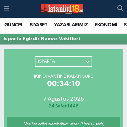
GÜNCEL
SİYASET
YAZARLARIMIZ
EKONOMİ
S
İsparta Eğirdir Namaz Vakitleri
ISPARTA
İKINDI VAKTINE KALAN SÜRE
00:34:10
7 Ağustos 2026
24 Safer 1448
Nasihat edici olarak ölüm yeter. (Hadis-i şerif)