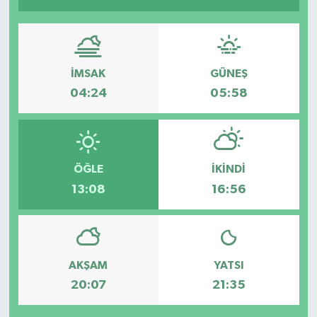
İMSAK
GÜNEŞ
04:24
05:58
ÖĞLE
İKINDI
13:08
16:56
AKŞAM
YATSI
20:07
21:35