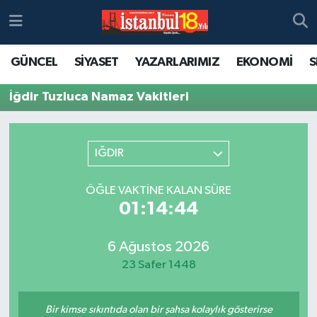
GÜNCEL
SİYASET
YAZARLARIMIZ
EKONOMİ
S
İğdir Tuzluca Namaz Vakitleri
IĞDIR
ÖĞLE VAKTINE KALAN SÜRE
01:14:44
6 Ağustos 2026
23 Safer 1448
Bir kimse sıkıntıda olan bir şahsa kolaylık gösterirse