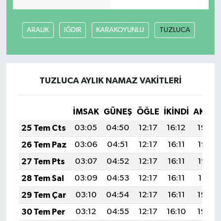
ARALIK
IĞDIR
KARAKOYUNLU
TUZLUCA
TUZLUCA AYLIK NAMAZ VAKITLERI
İMSAK
GÜNEŞ
ÖĞLE
İKINDI
AKŞA
25 Tem Cts
03:05
04:50
12:17
16:12
19:34
26 Tem Paz
03:06
04:51
12:17
16:11
19:33
27 Tem Pts
03:07
04:52
12:17
16:11
19:32
28 Tem Sal
03:09
04:53
12:17
16:11
19:31
29 Tem Çar
03:10
04:54
12:17
16:11
19:30
30 Tem Per
03:12
04:55
12:17
16:10
19:29