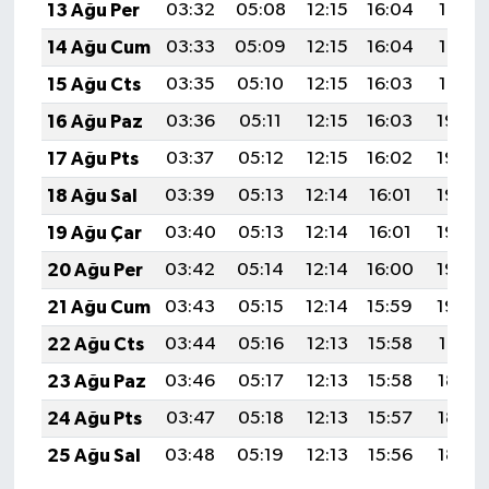
13 Ağu Per
03:32
05:08
12:15
16:04
19:13
14 Ağu Cum
03:33
05:09
12:15
16:04
19:12
15 Ağu Cts
03:35
05:10
12:15
16:03
19:10
16 Ağu Paz
03:36
05:11
12:15
16:03
19:09
17 Ağu Pts
03:37
05:12
12:15
16:02
19:08
18 Ağu Sal
03:39
05:13
12:14
16:01
19:06
19 Ağu Çar
03:40
05:13
12:14
16:01
19:05
20 Ağu Per
03:42
05:14
12:14
16:00
19:03
21 Ağu Cum
03:43
05:15
12:14
15:59
19:02
22 Ağu Cts
03:44
05:16
12:13
15:58
19:01
23 Ağu Paz
03:46
05:17
12:13
15:58
18:59
24 Ağu Pts
03:47
05:18
12:13
15:57
18:58
25 Ağu Sal
03:48
05:19
12:13
15:56
18:56