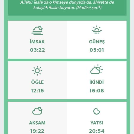
Allâhü Teâlâ da o kimseye dünyada da, âhirette de
kolaylık ihsân buyurur. (Hadis-i şerif)
İMSAK
GÜNEŞ
03:22
05:01
ÖĞLE
İKINDI
12:16
16:08
AKŞAM
YATSI
19:22
20:54