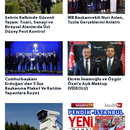
Şehrin Kalbinde Güvenli
İBB Başkanvekili Nuri Aslan,
Yaşam: Ticari, Sanayi ve
Tuzla Gerçeklerini Anlattı
Bireysel Alanlarda Üst
Düzey Pest Kontrol
Cumhurbaşkanı
Ekrem İmamoğlu ve Özgür
Erdoğan’dan 5 İlçe
Özel’e Açık Mektup
Başkanına Plaket Ve Katılım
(VİDEOLU)
Yapanlara Rozet