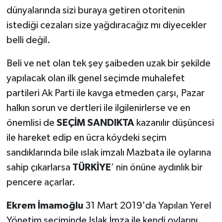
dünyalarında sizi buraya getiren otoritenin
istediği cezaları size yağdıracağız mı diyecekler
belli değil.
Beli ve net olan tek şey şaibeden uzak bir şekilde
yapılacak olan ilk genel seçimde muhalefet
partileri Ak Parti ile kavga etmeden çarşı, Pazar
halkın sorun ve dertleri ile ilgilenirlerse ve en
önemlisi de
SEÇİM SANDIKTA
kazanılır düşüncesi
ile hareket edip en ücra köydeki seçim
sandıklarında bile ıslak imzalı Mazbata ile oylarına
sahip çıkarlarsa
TÜRKİYE
’ nin önüne aydınlık bir
pencere açarlar.
Ekrem İmamoğlu
31 Mart 2019'da Yapılan Yerel
Yönetim seçiminde Islak İmza ile kendi oylarını