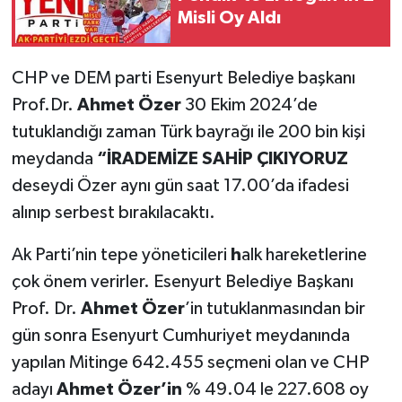
Misli Oy Aldı
CHP ve DEM parti Esenyurt Belediye başkanı
Prof.Dr.
Ahmet Özer
30 Ekim 2024’de
tutuklandığı zaman Türk bayrağı ile 200 bin kişi
meydanda
“İRADEMİZE SAHİP ÇIKIYORUZ
deseydi Özer aynı gün saat 17.00’da ifadesi
alınıp serbest bırakılacaktı.
Ak Parti’nin tepe yöneticileri
h
alk hareketlerine
çok önem verirler. Esenyurt Belediye Başkanı
Prof. Dr.
Ahmet Özer
’in tutuklanmasından bir
gün sonra Esenyurt Cumhuriyet meydanında
yapılan Mitinge 642.455 seçmeni olan ve CHP
adayı
Ahmet Özer’in
% 49.04 le 227.608 oy