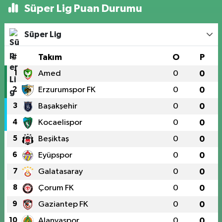
Süper Lig Puan Durumu
Süper Lig
#
Takım
O
P
1
Amed
0
0
2
Erzurumspor FK
0
0
3
Başakşehir
0
0
4
Kocaelispor
0
0
5
Beşiktaş
0
0
6
Eyüpspor
0
0
7
Galatasaray
0
0
8
Çorum FK
0
0
9
Gaziantep FK
0
0
10
Alanyaspor
0
0