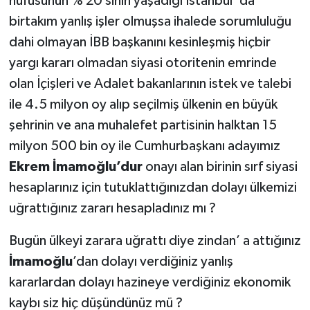
nüfusunun % 20 sinin yaşadığı İstanbul’ da
birtakım yanlış işler olmuşsa ihalede sorumluluğu
dahi olmayan İBB başkanını kesinleşmiş hiçbir
yargı kararı olmadan siyasi otoritenin emrinde
olan İçişleri ve Adalet bakanlarının istek ve talebi
ile 4.5 milyon oy alıp seçilmiş ülkenin en büyük
şehrinin ve ana muhalefet partisinin halktan 15
milyon 500 bin oy ile Cumhurbaşkanı adayımız
Ekrem İmamoğlu’dur
onayı alan birinin sırf siyasi
hesaplarınız için tutuklattığınızdan dolayı ülkemizi
uğrattığınız zararı hesapladınız mı ?
Bugün ülkeyi zarara uğrattı diye zindan’ a attığınız
İmamoğlu
’dan dolayı verdiğiniz yanlış
kararlardan dolayı hazineye verdiğiniz ekonomik
kaybı siz hiç düşündünüz mü ?