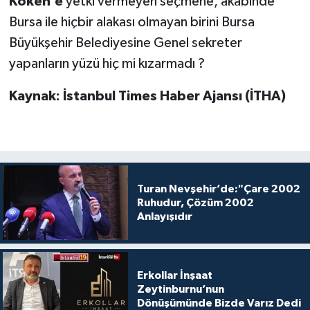
Köken’e
yetki vermeyen seçmene, akabinde
Bursa ile hiçbir alakası olmayan birini Bursa
Büyükşehir Belediyesine Genel sekreter
yapanların yüzü hiç mi kızarmadı ?
Kaynak: İstanbul Times Haber Ajansı (İTHA)
Turan Nevşehir’de:"Çare 2002
Ruhudur, Çözüm 2002
Anlayışıdır
Erkollar İnşaat
Zeytinburnu’nun
Dönüşümünde Bizde Varız Dedi