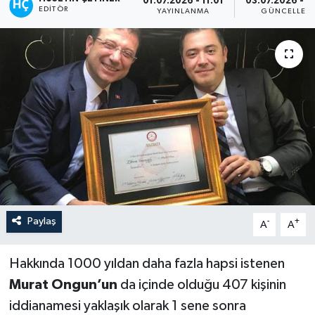
01.07.2026 - 11:01
03.07.2026 - 0
EDITÖR
YAYINLANMA
GÜNCELLEM
Paylaş
-
+
A
A
Hakkında 1000 yıldan daha fazla hapsi istenen
Murat Ongun’un
da içinde olduğu 407 kişinin
iddianamesi yaklaşık olarak 1 sene sonra