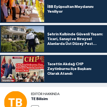
İBB Eyüpsultan Meydanını
Yeniliyor
Şehrin Kalbinde Güvenli Yaşam:
Ticari, Sanayi ve Bireysel
Alanlarda Üst Düzey Pest
Kontrol
Tacettin Akdağ CHP
Zeytinburnu ilçe Başkanı
Olarak Atandı
EDITÖR HAKKINDA
TE Bilisim