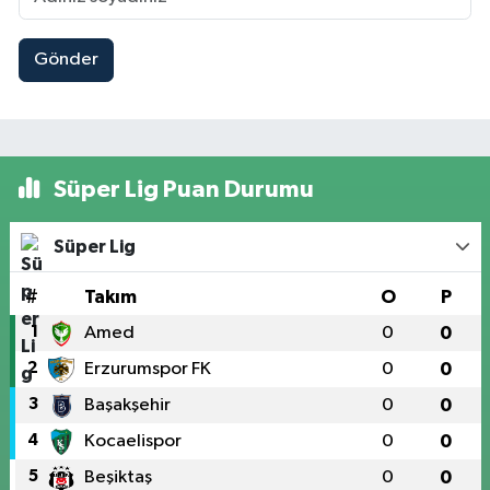
Gönder
Süper Lig Puan Durumu
Süper Lig
#
Takım
O
P
1
Amed
0
0
2
Erzurumspor FK
0
0
3
Başakşehir
0
0
4
Kocaelispor
0
0
5
Beşiktaş
0
0