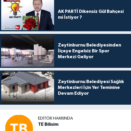
AK PARTİ Dikensiz Gül Bahçesi
mi İstiyor ?
Zeytinburnu Belediyesinden
İlçeye Engelsiz Bir Spor
Merkezi Geliyor
Zeytinburnu Belediyesi Sağlık
Merkezleri İçin Yer Teminine
Devam Ediyor
EDITÖR HAKKINDA
TE Bilisim