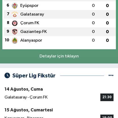
6
Eyüpspor
0
0
7
Galatasaray
0
0
8
Çorum FK
0
0
9
Gaziantep FK
0
0
10
Alanyaspor
0
0
Detaylar için tıklayın
Süper Lig Fikstür
14 Ağustos, Cuma
Galatasaray - Çorum FK
21:30
15 Ağustos, Cumartesi