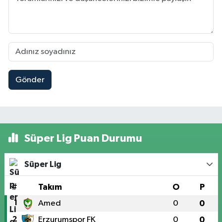
Gönder
Süper Lig Puan Durumu
Süper Lig
#
Takım
O
P
1
Amed
0
0
2
Erzurumspor FK
0
0