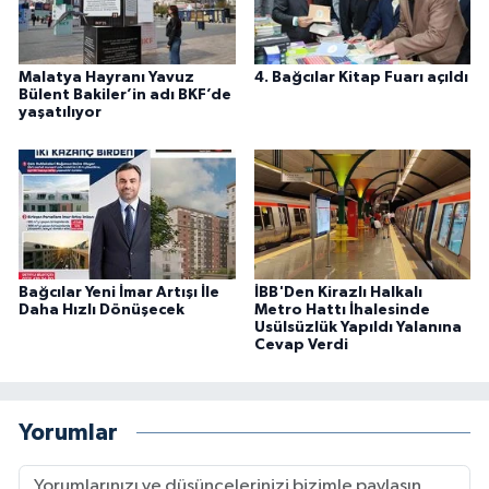
Malatya Hayranı Yavuz
4. Bağcılar Kitap Fuarı açıldı
Bülent Bakiler’in adı BKF’de
yaşatılıyor
Bağcılar Yeni İmar Artışı İle
İBB'Den Kirazlı Halkalı
Daha Hızlı Dönüşecek
Metro Hattı İhalesinde
Usülsüzlük Yapıldı Yalanına
Cevap Verdi
Yorumlar