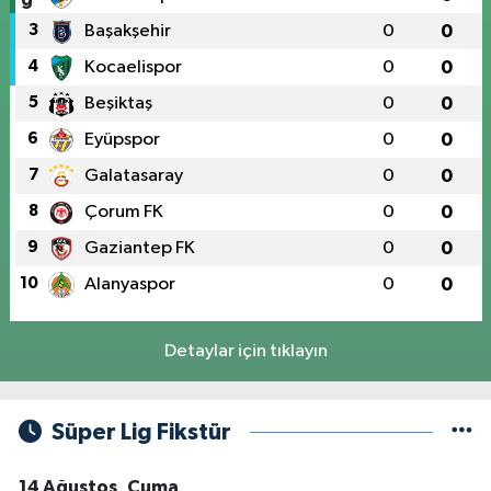
3
Başakşehir
0
0
4
Kocaelispor
0
0
5
Beşiktaş
0
0
6
Eyüpspor
0
0
7
Galatasaray
0
0
8
Çorum FK
0
0
9
Gaziantep FK
0
0
10
Alanyaspor
0
0
Detaylar için tıklayın
Süper Lig Fikstür
14 Ağustos, Cuma