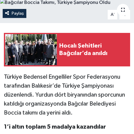
Paylaş
-
+
A
A
Hocalı Şehitleri
Bağcılar’da anıldı
Türkiye Bedensel Engelliler Spor Federasyonu
tarafından Balıkesir’de Türkiye Şampiyonası
düzenlendi. Yurdun dört biryanından sporcunun
katıldığı organizasyonda Bağcılar Belediyesi
Boccia takımı da yerini aldı.
1’i altın toplam 5 madalya kazandılar