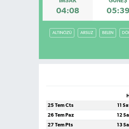
İMSAK
GÜNEŞ
04:08
05:3
ALTINÖZÜ
ARSUZ
BELEN
DÖ
H
25 Tem Cts
11 S
26 Tem Paz
12 S
27 Tem Pts
13 S