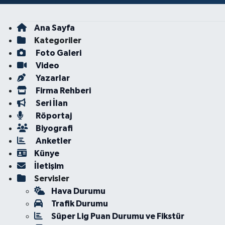
Ana Sayfa
Kategoriler
Foto Galeri
Video
Yazarlar
Firma Rehberi
Seri İlan
Röportaj
Biyografi
Anketler
Künye
İletişim
Servisler
Hava Durumu
Trafik Durumu
Süper Lig Puan Durumu ve Fikstür