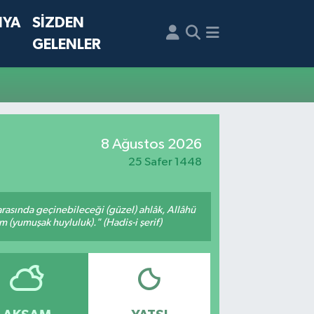
NYA
SİZDEN
GELENLER
8 Ağustos 2026
25 Safer 1448
arasında geçinebileceği (güzel) ahlâk, Allâhü
m (yumuşak huyluluk)." (Hadis-i şerif)