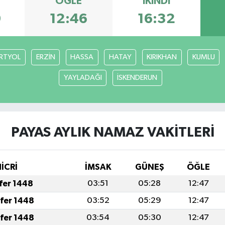
ÖĞLE
İKINDI
9
12:46
16:32
RTYOL
ERZİN
HASSA
HATAY
KIRIKHAN
KUMLU
YAYLADAĞI
İSKENDERUN
PAYAS AYLIK NAMAZ VAKITLERI
İCRİ
İMSAK
GÜNEŞ
ÖĞLE
afer 1448
03:51
05:28
12:47
afer 1448
03:52
05:29
12:47
afer 1448
03:54
05:30
12:47