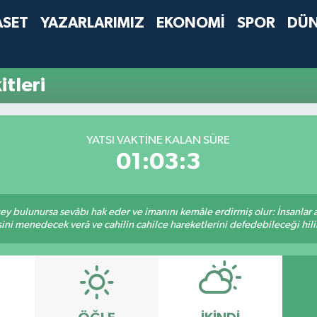
ASET
YAZARLARIMIZ
EKONOMİ
SPOR
DÜ
tleri
YATSI VAKTINE KALAN SÜRE
01:03:3
 şey bulunursa sevâbı hak eder ve imanını kemâle erdirmiş olur: İnsanlar 
ini menedecek verâ ve cahilin cahilce hareketlerini defedebileceği hili