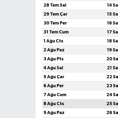
28 Tem Sal
14 S
29 Tem Çar
15 S
30 Tem Per
16 S
31 Tem Cum
17 S
1 Ağu Cts
18 S
2 Ağu Paz
19 S
3 Ağu Pts
20 Sa
4 Ağu Sal
21 S
5 Ağu Çar
22 Sa
6 Ağu Per
23 Sa
7 Ağu Cum
24 Sa
8 Ağu Cts
25 Sa
9 Ağu Paz
26 Sa