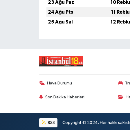
23 Ağu Paz
10 Rebi
24 Ağu Pts
11 Rebi
25 Ağu Sal
12 Rebi
Hava Durumu
Tr
Son Dakika Haberleri
Ha
RSS
Copyright © 2024. Her hakkı saklıdı