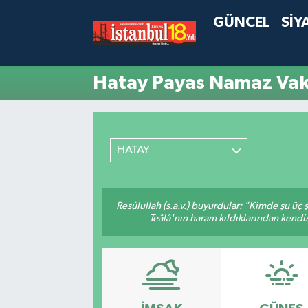
GÜNCEL
SİY
Hatay Payas Namaz Vaki
HATAY
Resûlullah (s.a.v.) buyurdular: "Kimde şu üç
Teâlâ'nın haram kıldıklarından kendis