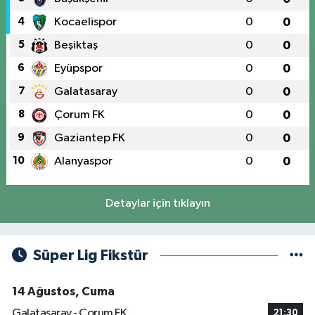
4
Kocaelispor
0
0
5
Beşiktaş
0
0
6
Eyüpspor
0
0
7
Galatasaray
0
0
8
Çorum FK
0
0
9
Gaziantep FK
0
0
10
Alanyaspor
0
0
Detaylar için tıklayın
Süper Lig Fikstür
14 Ağustos, Cuma
Galatasaray - Çorum FK
21:30