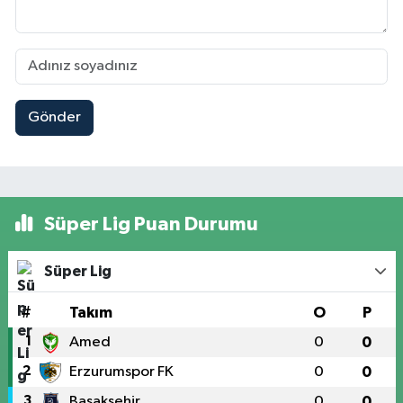
Gönder
Süper Lig Puan Durumu
Süper Lig
#
Takım
O
P
1
Amed
0
0
2
Erzurumspor FK
0
0
3
Başakşehir
0
0