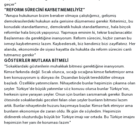
geçer"
“REFORM SÜRECİNİ KAYBETMEMELİYİZ”
"Avrupa hukukunun bizim beraber olmaya çalıştığımız, gelişmiş
demokrasilerdeki hukukun asla gerisine düşmemesi gerekir. Kriterimiz, bu
konudaki standartlarımız, demokratik hukuk standartlarımız, hala birçok
reformlar hala birçok yapıyoruz. Yapmaya eminim ki, tekrar başlanacaktır.
Başlanması da gerektiğine inanıyorum. Reform sürecini, hiçbir zaman bu
ivmeyi kaybetmemiz lazım. Kaybedersek, biz kendimiz bizi zayıflatırız. Her
alanda, ekonomide de siyasi hayatta da hukukta da reform sürecini canlı
tutmamız gerekir"
GÖSTERİLER MUTLAKA BİTMELİ
"Sokaklardaki gösterilerin muhakkak bitmesi gerektiğine inanıyorum.
Kimse farkında değil. Sıcak olunca, sıcağı sıcağına kimse farketmiyor ama
ben konuşuyorum iş dünyası ile. Dışarıdan büyük tereddütler olmaya
başladı. Özellikle yatırımcıların. Nihayetinde bunlar hepimizin çıkarına olan
şeyler. Türkiye'de büyük yatırımlar söz konusu olursa bunlar Türkiye'nin,
herkesin işine yarayan şeyler. Onun için bunları sarsmamak gerekir. Bunun
ötesinde sokaklardaki geceleri falan olan şeyler bunların bitmesi lazım
artık. Bunlar nihayetinde huzuru kaçırmaya başlar. Kimse fark etmiyor ama
bunların ekonomiye de zararı oldu. İlk gün de söyledim. Hepimizin
didinerek oluşturduğu büyük bir Türkiye imajı var ortada. Bu Türkiye imajını
hepimizin her yanı ile koruması lazım"