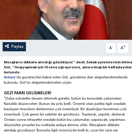
Paylaş
-
+
A
A
Mesajların dikkate alındığı gözüküyor'' dedi. Sokak eylemlerinin bitmes
Gül, ''İmaj yapmak için 10 sene uğraşırsınız, ama o imajı bir haftada yıka
bulundu.
Ankara
'da gazetecileri kabul eden Gül, gündeme dair değerlendirmelerde
bulundu. Gül'ün değerlendirmeleri şöyle:
GEZİ PARKI GELİŞMELERİ
"Daha suhuletle devam ettirmek gerekir, bütün bu konudaki çalışmaları.
Karşılıklı düşünceleri. Bunun da yolu belli. Önemli olan parkla ilgili oradaki
başlayan itirazların dinlenmesi çok önemliydi. Bir diyaloğun kurulması çok
önemliydi. Çok geniş bir şekilde de gördünüz. Toplandı, yapıldı, dinlendi.
Ondan sonra nihayette oradaki bütün bu çalışmalar, yapılacak, yapılması
düşünülen projeler bu noktada askıya alınmış oldu. Mesajların dikkate
alındığı gözüküyor. Bununla ilgili önümüzde belli ki, uzun bir süre var.