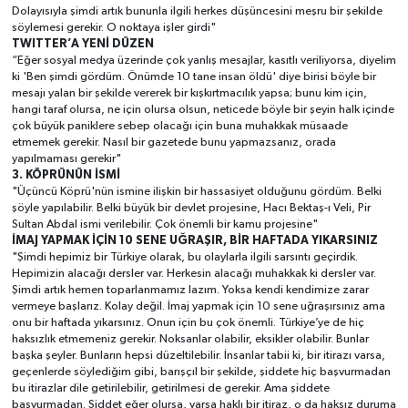
Dolayısıyla şimdi artık bununla ilgili herkes düşüncesini meşru bir şekilde
söylemesi gerekir. O noktaya işler girdi"
TWITTER’A YENİ DÜZEN
“Eğer sosyal medya üzerinde çok yanlış mesajlar, kasıtlı veriliyorsa, diyelim
ki 'Ben şimdi gördüm. Önümde 10 tane insan öldü' diye birisi böyle bir
mesajı yalan bir şekilde vererek bir kışkırtmacılık yapsa; bunu kim için,
hangi taraf olursa, ne için olursa olsun, neticede böyle bir şeyin halk içinde
çok büyük paniklere sebep olacağı için buna muhakkak müsaade
etmemek gerekir. Nasıl bir gazetede bunu yapmazsanız, orada
yapılmaması gerekir"
3. KÖPRÜNÜN İSMİ
"Üçüncü Köprü'nün ismine ilişkin bir hassasiyet olduğunu gördüm. Belki
şöyle yapılabilir. Belki büyük bir devlet projesine, Hacı Bektaş-ı Veli, Pir
Sultan Abdal ismi verilebilir. Çok önemli bir kamu projesine"
İMAJ YAPMAK İÇİN 10 SENE UĞRAŞIR, BİR HAFTADA YIKARSINIZ
"Şimdi hepimiz bir Türkiye olarak, bu olaylarla ilgili sarsıntı geçirdik.
Hepimizin alacağı dersler var. Herkesin alacağı muhakkak ki dersler var.
Şimdi artık hemen toparlanmamız lazım. Yoksa kendi kendimize zarar
vermeye başlarız. Kolay değil. İmaj yapmak için 10 sene uğraşırsınız ama
onu bir haftada yıkarsınız. Onun için bu çok önemli. Türkiye’ye de hiç
haksızlık etmemeniz gerekir. Noksanlar olabilir, eksikler olabilir. Bunlar
başka şeyler. Bunların hepsi düzeltilebilir. İnsanlar tabii ki, bir itirazı varsa,
geçenlerde söylediğim gibi, barışçıl bir şekilde, şiddete hiç başvurmadan
bu itirazlar dile getirilebilir, getirilmesi de gerekir. Ama şiddete
başvurmadan. Şiddet eğer olursa, varsa haklı bir itiraz, o da haksız duruma