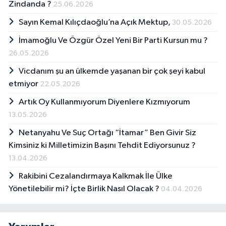
Zindanda ?
25.06.2026
Sayın Kemal Kılıçdaoğlu’na Açık Mektup,
30.05.2026
İmamoğlu Ve Özgür Özel Yeni Bir Parti Kursun mu ?
26.05.2026
Vicdanım şu an ülkemde yaşanan bir çok şeyi kabul
etmiyor
22.05.2026
Artık Oy Kullanmıyorum Diyenlere Kızmıyorum
13.05.2026
Netanyahu Ve Suç Ortağı “İtamar” Ben Givir Siz
Kimsiniz ki Milletimizin Başını Tehdit Ediyorsunuz ?
13.04.2026
Rakibini Cezalandırmaya Kalkmak İle Ülke
Yönetilebilir mi? İçte Birlik Nasıl Olacak ?
04.04.2026