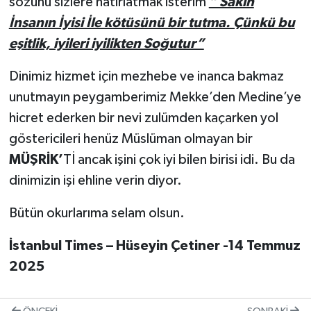
sözünü sizlere hatırlatmak isterim
” Sakın
İnsanın İyisi İle kötüsünü bir tutma. Çünkü bu
eşitlik, iyileri iyilikten Soğutur”
Dinimiz hizmet için mezhebe ve inanca bakmaz
unutmayın peygamberimiz Mekke’den Medine’ye
hicret ederken bir nevi zulümden kaçarken yol
göstericileri henüz Müslüman olmayan bir
MÜŞRİK’
Tİ ancak işini çok iyi bilen birisi idi. Bu da
dinimizin işi ehline verin diyor.
Bütün okurlarıma selam olsun.
İstanbul Times – Hüseyin Çetiner -14 Temmuz
2025