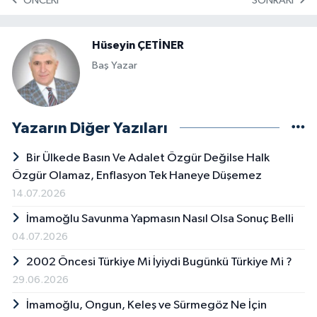
ÖNCEKI
SONRAKI
Hüseyin ÇETİNER
Baş Yazar
Yazarın Diğer Yazıları
Bir Ülkede Basın Ve Adalet Özgür Değilse Halk
Özgür Olamaz, Enflasyon Tek Haneye Düşemez
14.07.2026
İmamoğlu Savunma Yapmasın Nasıl Olsa Sonuç Belli
04.07.2026
2002 Öncesi Türkiye Mi İyiydi Bugünkü Türkiye Mi ?
29.06.2026
İmamoğlu, Ongun, Keleş ve Sürmegöz Ne İçin