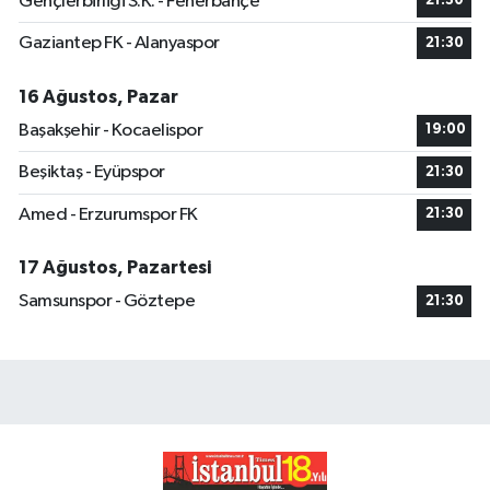
Gençlerbirliği S.K. - Fenerbahçe
21:30
Gaziantep FK - Alanyaspor
21:30
16 Ağustos, Pazar
Başakşehir - Kocaelispor
19:00
Beşiktaş - Eyüpspor
21:30
Amed - Erzurumspor FK
21:30
17 Ağustos, Pazartesi
Samsunspor - Göztepe
21:30