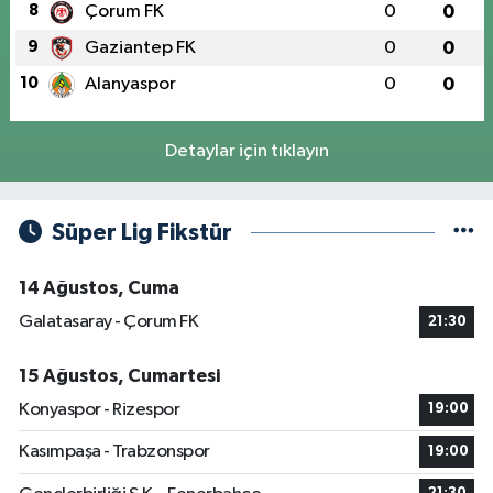
8
Çorum FK
0
0
9
Gaziantep FK
0
0
10
Alanyaspor
0
0
Detaylar için tıklayın
Süper Lig Fikstür
14 Ağustos, Cuma
Galatasaray - Çorum FK
21:30
15 Ağustos, Cumartesi
Konyaspor - Rizespor
19:00
Kasımpaşa - Trabzonspor
19:00