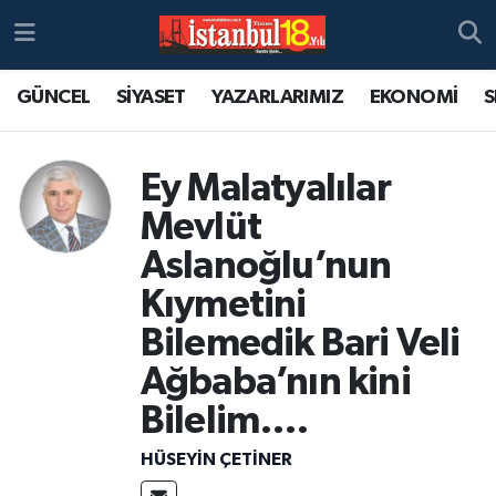
GÜNCEL
SİYASET
YAZARLARIMIZ
EKONOMİ
S
Ey Malatyalılar
Mevlüt
Aslanoğlu’nun
Kıymetini
Bilemedik Bari Veli
Ağbaba’nın kini
Bilelim….
HÜSEYIN ÇETİNER