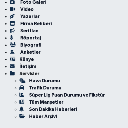
Foto Galeri
Video
Yazarlar
Firma Rehberi
Seri İlan
Röportaj
Biyografi
Anketler
Künye
İletişim
Servisler
Hava Durumu
Trafik Durumu
Süper Lig Puan Durumu ve Fikstür
Tüm Manşetler
Son Dakika Haberleri
Haber Arşivi