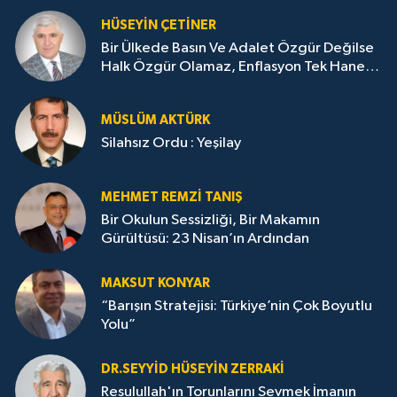
HÜSEYIN ÇETİNER
Bir Ülkede Basın Ve Adalet Özgür Değilse
Halk Özgür Olamaz, Enflasyon Tek Haneye
Düşemez
MÜSLÜM AKTÜRK
Silahsız Ordu : Yeşilay
MEHMET REMZI TANIŞ
Bir Okulun Sessizliği, Bir Makamın
Gürültüsü: 23 Nisan’ın Ardından
MAKSUT KONYAR
“Barışın Stratejisi: Türkiye’nin Çok Boyutlu
Yolu”
DR.SEYYID HÜSEYIN ZERRAKI
Resulullah'ın Torunlarını Sevmek İmanın