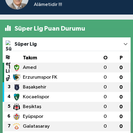
Alâmetidir !!!
Süper Lig Puan Durumu
Süper Lig
#
Takım
O
P
1
Amed
0
0
2
Erzurumspor FK
0
0
3
Başakşehir
0
0
4
Kocaelispor
0
0
5
Beşiktaş
0
0
6
Eyüpspor
0
0
7
Galatasaray
0
0