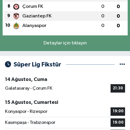
8
Çorum FK
0
0
9
Gaziantep FK
0
0
10
Alanyaspor
0
0
Detaylar için tıklayın
Süper Lig Fikstür
14 Ağustos, Cuma
Galatasaray - Çorum FK
21:30
15 Ağustos, Cumartesi
Konyaspor - Rizespor
19:00
Kasımpaşa - Trabzonspor
19:00