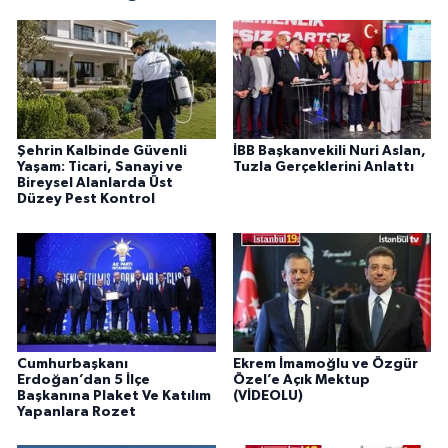
Şehrin Kalbinde Güvenli
İBB Başkanvekili Nuri Aslan,
Yaşam: Ticari, Sanayi ve
Tuzla Gerçeklerini Anlattı
Bireysel Alanlarda Üst
Düzey Pest Kontrol
Cumhurbaşkanı
Ekrem İmamoğlu ve Özgür
Erdoğan’dan 5 İlçe
Özel’e Açık Mektup
Başkanına Plaket Ve Katılım
(VİDEOLU)
Yapanlara Rozet