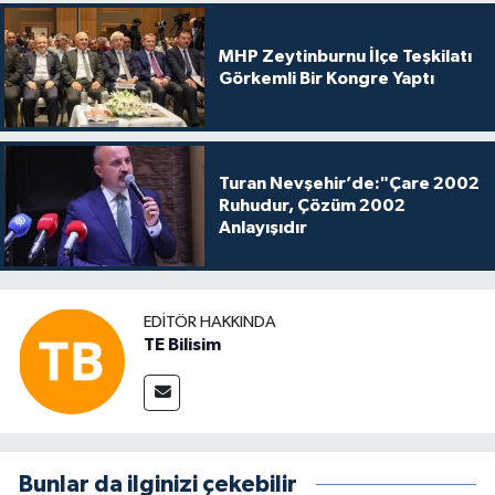
MHP Zeytinburnu İlçe Teşkilatı
Görkemli Bir Kongre Yaptı
Turan Nevşehir’de:"Çare 2002
Ruhudur, Çözüm 2002
Anlayışıdır
EDITÖR HAKKINDA
TE Bilisim
Bunlar da ilginizi çekebilir