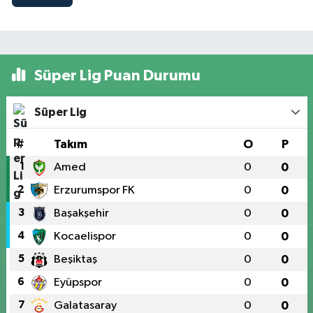
Süper Lig Puan Durumu
Süper Lig
#
Takım
O
P
1
Amed
0
0
2
Erzurumspor FK
0
0
3
Başakşehir
0
0
4
Kocaelispor
0
0
5
Beşiktaş
0
0
6
Eyüpspor
0
0
7
Galatasaray
0
0