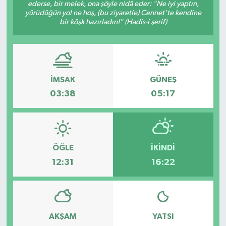
ederse, bir melek, ona şöyle nidâ eder: "Ne iyi yaptın,
yürüdüğün yol ne hoş, (bu ziyaretle) Cennet'te kendine
bir köşk hazırladın!" (Hadis-i şerif)
İMSAK
GÜNEŞ
03:38
05:17
ÖĞLE
İKINDI
12:31
16:22
AKŞAM
YATSI