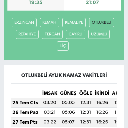
19:35
21:07
ERZİNCAN
KEMAH
KEMALİYE
OTLUKBELİ
REFAHİYE
TERCAN
ÇAYIRLI
ÜZÜMLÜ
İLİÇ
OTLUKBELİ AYLIK NAMAZ VAKITLERI
İMSAK
GÜNEŞ
ÖĞLE
İKINDI
AKŞA
25 Tem Cts
03:20
05:05
12:31
16:26
19:48
26 Tem Paz
03:21
05:06
12:31
16:26
19:47
27 Tem Pts
03:22
05:07
12:31
16:25
19:46