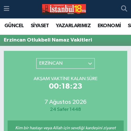
GÜNCEL
SİYASET
YAZARLARIMIZ
EKONOMİ
S
Erzincan Otlukbeli Namaz Vakitleri
ERZİNCAN
AKŞAM VAKTINE KALAN SÜRE
00:18:23
7 Ağustos 2026
24 Safer 1448
Kim bir hastayı veya Allah için sevdiği kardeşini ziyaret