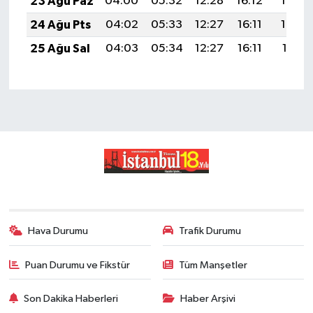
23 Ağu Paz
04:00
05:32
12:28
16:12
19:14
24 Ağu Pts
04:02
05:33
12:27
16:11
19:12
25 Ağu Sal
04:03
05:34
12:27
16:11
19:11
Hava Durumu
Trafik Durumu
Puan Durumu ve Fikstür
Tüm Manşetler
Son Dakika Haberleri
Haber Arşivi