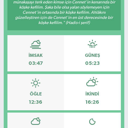
münakaşayı terk eden kimse için Cennet'in kenarında bir
köşke kefilim. Şaka bile olsa yalan söylemeyen için
Cennet'in ortasında bir köşke kefilim. Ahlâkını
güzelleştiren için de Cennet'in en üst derecesinde bir
köşke kefilim." (Hadis-i şerif)
İMSAK
GÜNEŞ
03:47
05:23
ÖĞLE
İKINDI
12:36
16:26