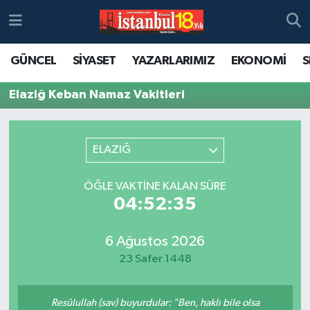
GÜNCEL
SİYASET
YAZARLARIMIZ
EKONOMİ
S
Elaziğ Keban Namaz Vakitleri
ELAZIĞ
ÖĞLE VAKTINE KALAN SÜRE
04:52:35
6 Ağustos 2026
23 Safer 1448
Resûlullah (sav) buyurdular: "Ben, haklı bile olsa