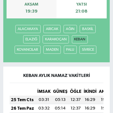
AKŞAM
YATSI
19:39
21:08
ALACAKAYA
ARICAK
AĞIN
BASKİL
ELAZIĞ
KARAKOÇAN
KEBAN
KOVANCILAR
MADEN
PALU
SİVRİCE
KEBAN AYLIK NAMAZ VAKITLERI
İMSAK
GÜNEŞ
ÖĞLE
İKINDI
AKŞA
25 Tem Cts
03:31
05:13
12:37
16:29
19:50
26 Tem Paz
03:32
05:14
12:37
16:29
19:49