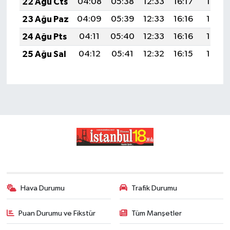
22 Ağu Cts
04:08
05:38
12:33
16:17
19:18
23 Ağu Paz
04:09
05:39
12:33
16:16
19:17
24 Ağu Pts
04:11
05:40
12:33
16:16
19:16
25 Ağu Sal
04:12
05:41
12:32
16:15
19:14
Hava Durumu
Trafik Durumu
Puan Durumu ve Fikstür
Tüm Manşetler