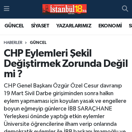
GÜNCEL
SİYASET
YAZARLARIMIZ
EKONOMİ
S
HABERLER
GÜNCEL
CHP Eylemleri Şekil
Değiştirmek Zorunda Değil
mi ?
CHP Genel Başkanı Özgür Özel Cesur davranıp
19 Mart Sivil Darbe girişiminden sonra halkın
eylem yapmaması için koyulan yasak ve engellere
boyun eğmeyip günlerce İBB SARAÇHANE
Yerleşkesi önünde yaptığı etkin eylemler
Üniversite öğrencilerine ilham verip onlarında
demokratik eylemler ile İBB başkanı İmamoğlu ve