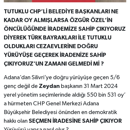
TUTUKLU CHP’Lİ BELEDİYE BAŞKANLARI NE
KADAR OY ALMIŞLARSA ÖZGÜR ÖZEL’İN
ÖNCÜLÜĞÜNDE İRADEMİZE SAHİP ÇIKIYORUZ
DİYEREK TÜRK BAYRAKLARI İLE TUTUKLU
OLDUKLARI CEZAEVLERİNE DOĞRU
YÜRÜYÜŞE GEÇEREK İRADENİZE SAHİP
ÇIKIYORUZ'UN ZAMANI GELMEDİ Mİ ?
Adana’dan Silivri’ye doğru yürüyüşe geçen 5/6
genç değil de
Zeydan
başkanın 31 Mart 2024
yerel yönetim seçimlerinde aldığı 550 bin 531 oy’
a hürmeten CHP Genel Merkezi Adana
Büyükşehir Belediyesi önünden en demokratik
hakkı olan
SEÇMEN İRADESİNE SAHİP ÇIKIYOR
Yürüyüşü yapsa nasıl olur ?