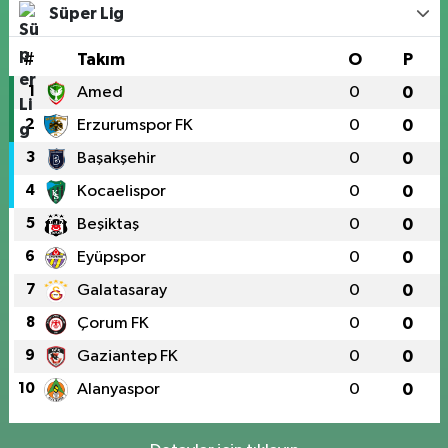
Süper Lig
#
Takım
O
P
1
Amed
0
0
2
Erzurumspor FK
0
0
3
Başakşehir
0
0
4
Kocaelispor
0
0
5
Beşiktaş
0
0
6
Eyüpspor
0
0
7
Galatasaray
0
0
8
Çorum FK
0
0
9
Gaziantep FK
0
0
10
Alanyaspor
0
0