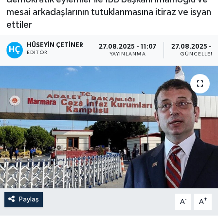
mesai arkadaşlarının tutuklanmasına itiraz ve isyan
ettiler
HÜSEYIN ÇETINER
27.08.2025 - 11:07
27.08.2025 - 1
EDITÖR
YAYINLANMA
GÜNCELLEM
Paylaş
-
+
A
A