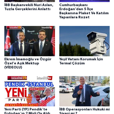
İBB Başkanvekili Nuri Aslan,
Cumhurbaşkanı
Tuzla Gerçeklerini Anlattı
Erdoğan’dan 5 İlçe
Başkanına Plaket Ve Katılım
Yapanlara Rozet
Ekrem İmamoğlu ve Özgür
Yeşil Vatanı Korumak İçin
Özel’e Açık Mektup
Termal Çözüm
(VİDEOLU)
Yeni Parti (YP) Pendik'te
İBB Operasyonları Hukuki mi
Erdoğan'ın 2 Misli Oy Aldı
Siyasi mi ?