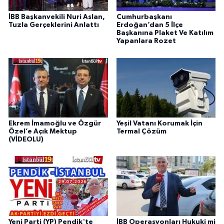
İBB Başkanvekili Nuri Aslan,
Cumhurbaşkanı
Tuzla Gerçeklerini Anlattı
Erdoğan’dan 5 İlçe
Başkanına Plaket Ve Katılım
Yapanlara Rozet
Ekrem İmamoğlu ve Özgür
Yeşil Vatanı Korumak İçin
Özel’e Açık Mektup
Termal Çözüm
(VİDEOLU)
Yeni Parti (YP) Pendik'te
İBB Operasyonları Hukuki mi