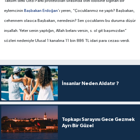
Taksim’deki Gezi Parkı protestoları sırasında otel lobisine sığınan bir
eylemcinin
Başbakan Erdoğan
’ı yeren, “Çocuklarımız ne yaptı? Başbakan,
cehennem olasıca Başbakan, neredesin? Sen çocuklarını bu duruma düşür
inşallah. Yeter senin yaptığın, Allah belanı versin, s. ol git başımızdan”
sözleri nedeniyle Ulusal 1 kanalına 11 bin 886 TL idari para cezası verdi.
İnsanlar Neden Aldatır ?
Topkapı Sarayını Gece Gezmek
Ayrı Bir Güzel