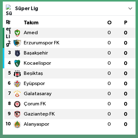
Süper Lig
#
Takım
O
P
1
Amed
0
0
2
Erzurumspor FK
0
0
3
Başakşehir
0
0
4
Kocaelispor
0
0
5
Beşiktaş
0
0
6
Eyüpspor
0
0
7
Galatasaray
0
0
8
Çorum FK
0
0
9
Gaziantep FK
0
0
10
Alanyaspor
0
0