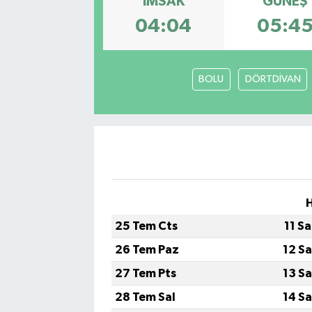
İMSAK
GÜNEŞ
04:04
05:4
BOLU
DÖRTDİVAN
25 Tem Cts
11 S
26 Tem Paz
12 S
27 Tem Pts
13 S
28 Tem Sal
14 S