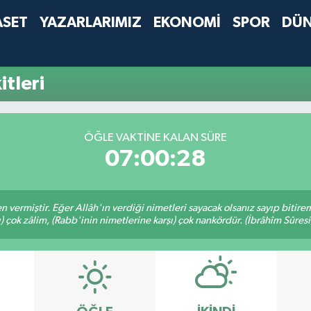
ASET
YAZARLARIMIZ
EKONOMİ
SPOR
DÜ
tleri
ÖĞLE VAKTINE KALAN SÜRE
07:00:28
en vermiştir. Eğer Allâh'ın verdiği nimetleri sayacak olsanız sayıp bitire
ı) çok zâlim, (Rabb'inin nimetlerine karşı) çok nankördür. (İbrâhîm Sûresi