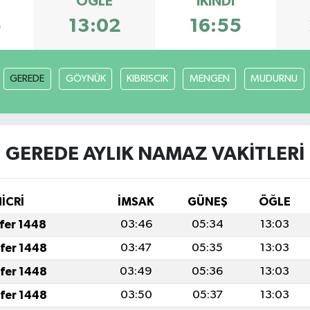
ÖĞLE
İKINDI
5
13:02
16:55
GEREDE
GÖYNÜK
KIBRISCIK
MENGEN
MUDURNU
GEREDE AYLIK NAMAZ VAKITLERI
HİCRİ
İMSAK
GÜNEŞ
ÖĞLE
afer 1448
03:46
05:34
13:03
afer 1448
03:47
05:35
13:03
afer 1448
03:49
05:36
13:03
afer 1448
03:50
05:37
13:03