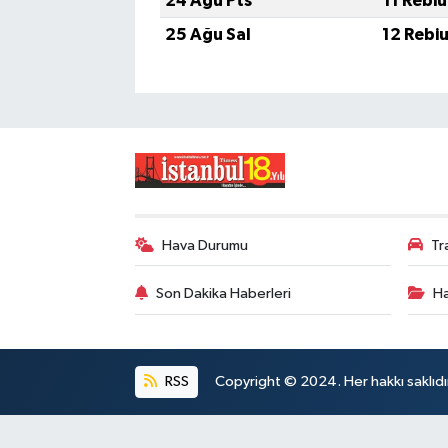
24 Ağu Pts
11 Rebi
25 Ağu Sal
12 Rebi
Hava Durumu
Tr
Son Dakika Haberleri
Ha
RSS
Copyright © 2024. Her hakkı saklıdı