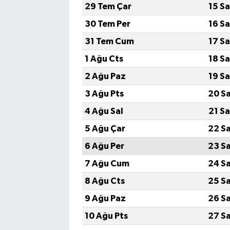
29 Tem Çar
15 S
30 Tem Per
16 S
31 Tem Cum
17 S
1 Ağu Cts
18 S
2 Ağu Paz
19 S
3 Ağu Pts
20 S
4 Ağu Sal
21 S
5 Ağu Çar
22 S
6 Ağu Per
23 S
7 Ağu Cum
24 S
8 Ağu Cts
25 S
9 Ağu Paz
26 S
10 Ağu Pts
27 S