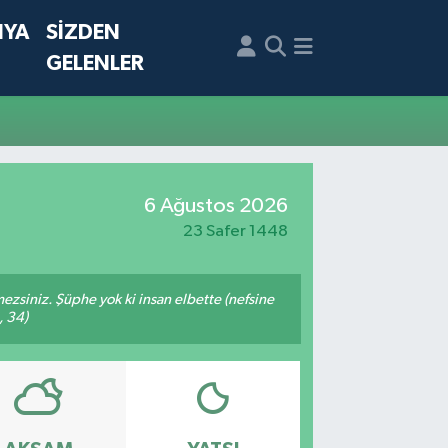
NYA
SİZDEN
GELENLER
6 Ağustos 2026
23 Safer 1448
mezsiniz. Şüphe yok ki insan elbette (nefsine
, 34)