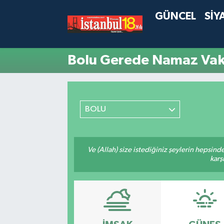
GÜNCEL
SİY
Bolu Gerede Namaz Vaki
BOLU
Ve (Allah) size istediğiniz şeylerin hepsind
karş