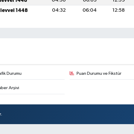
ulevvel 1448
04:30
06:03
12:59
ulevvel 1448
04:32
06:04
12:58
afik Durumu
Puan Durumu ve Fikstür
ber Arşivi
r.