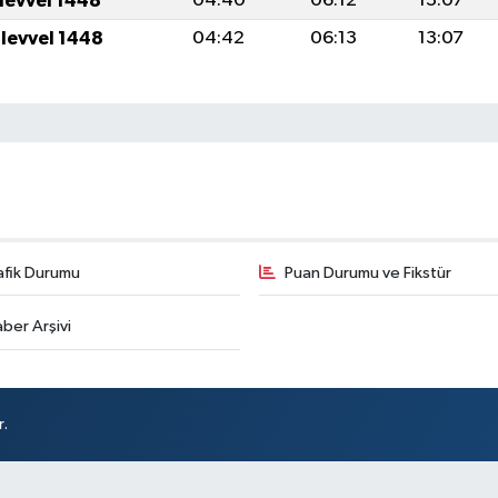
ulevvel 1448
04:40
06:12
13:07
ulevvel 1448
04:42
06:13
13:07
afik Durumu
Puan Durumu ve Fikstür
ber Arşivi
r.