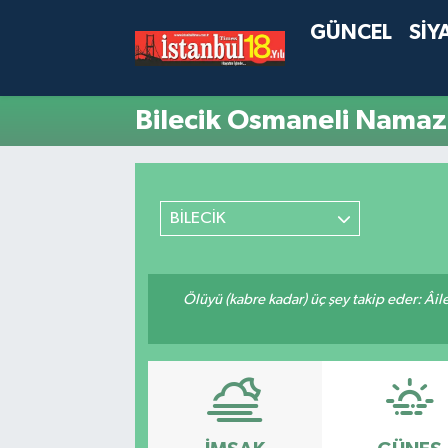
GÜNCEL
SİY
Bilecik Osmaneli Namaz 
BİLECİK
Ölüyü (kabre kadar) üç şey takip eder: Âile f