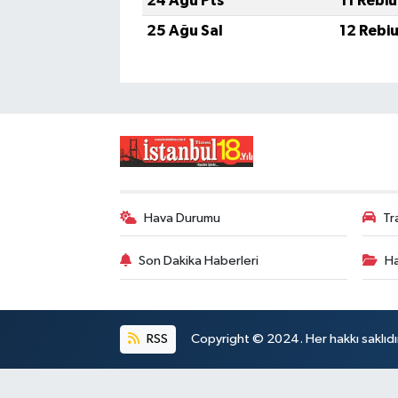
24 Ağu Pts
11 Rebi
25 Ağu Sal
12 Rebi
Hava Durumu
Tr
Son Dakika Haberleri
Ha
RSS
Copyright © 2024. Her hakkı saklıdı