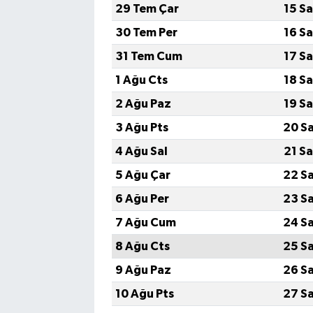
29 Tem Çar
15 S
30 Tem Per
16 S
31 Tem Cum
17 S
1 Ağu Cts
18 S
2 Ağu Paz
19 S
3 Ağu Pts
20 S
4 Ağu Sal
21 S
5 Ağu Çar
22 S
6 Ağu Per
23 S
7 Ağu Cum
24 S
8 Ağu Cts
25 S
9 Ağu Paz
26 S
10 Ağu Pts
27 S