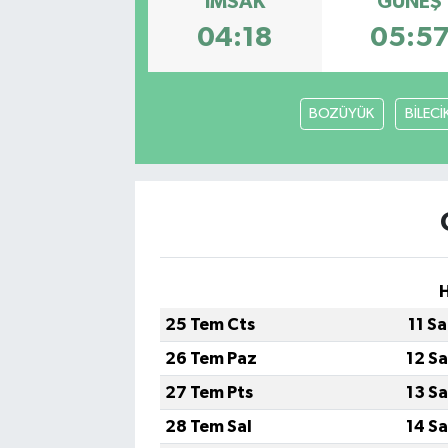
İMSAK
GÜNEŞ
04:18
05:5
BOZÜYÜK
BİLECİ
25 Tem Cts
11 S
26 Tem Paz
12 S
27 Tem Pts
13 S
28 Tem Sal
14 S