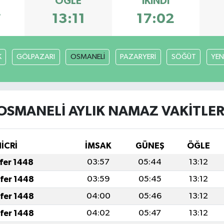
ÖĞLE
İKINDI
7
13:11
17:02
K
GÖLPAZARI
OSMANELİ
PAZARYERİ
SÖĞÜT
YEN
OSMANELİ AYLIK NAMAZ VAKITLER
HİCRİ
İMSAK
GÜNEŞ
ÖĞLE
afer 1448
03:57
05:44
13:12
afer 1448
03:59
05:45
13:12
afer 1448
04:00
05:46
13:12
afer 1448
04:02
05:47
13:12