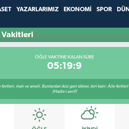
ASET
YAZARLARIMIZ
EKONOMİ
SPOR
DÜ
Vakitleri
ÖĞLE VAKTINE KALAN SÜRE
05:19:9
ertleri, malı ve ameli. Bunlardan ikisi geri döner, biri kalır: Âile fertleri
(Hadis-i şerif)