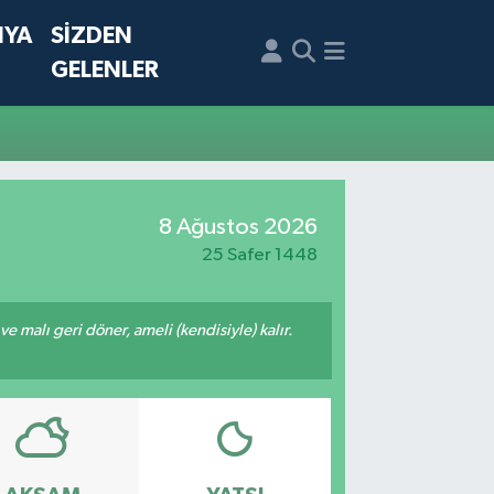
NYA
SİZDEN
GELENLER
8 Ağustos 2026
25 Safer 1448
 ve malı geri döner, ameli (kendisiyle) kalır.