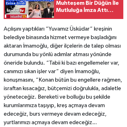
Muhteşem Bir Düğün İle
Mutluluğa İmza Attı
(VİDEOLU)
Açılışını yaptıkları “Yuvamız Üsküdar” kreşinin
belediye binasında hizmet vermeye başladığını
aktaran İmamoğlu, diğer ilçelerin de talep olması
durumunda bu yönlü adımlar atması yönünde
öneride bulundu. “Tabii ki bazı engellemeler var,
canımızı sıkan işler var” diyen İmamoğlu,
konuşmasını, “Konan bütün bu engellere rağmen,
israftan kısacağız, bütçemizi doğrulukla, adaletle
yöneteceğiz. Bereketi ve bolluğu bu şekilde
kurumlarımıza taşıyıp, kreş açmaya devam
edeceğiz, burs vermeye devam edeceğiz,
yurtlarımızı açmaya devam edeceğiz…