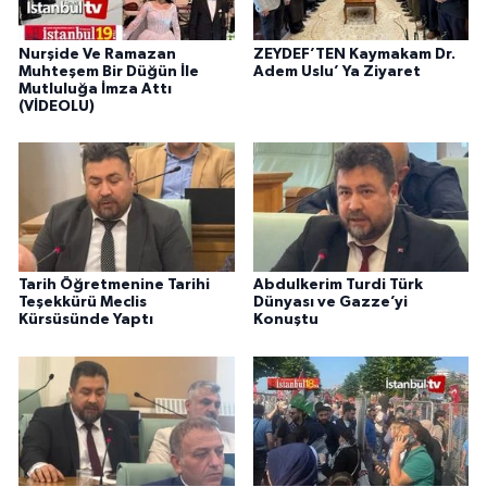
Nurşide Ve Ramazan
ZEYDEF’TEN Kaymakam Dr.
Muhteşem Bir Düğün İle
Adem Uslu’ Ya Ziyaret
Mutluluğa İmza Attı
(VİDEOLU)
Tarih Öğretmenine Tarihi
Abdulkerim Turdi Türk
Teşekkürü Meclis
Dünyası ve Gazze’yi
Kürsüsünde Yaptı
Konuştu