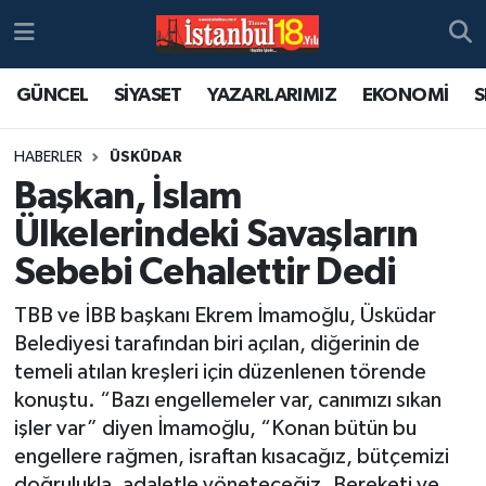
GÜNCEL
SİYASET
YAZARLARIMIZ
EKONOMİ
S
HABERLER
ÜSKÜDAR
Başkan, İslam
Ülkelerindeki Savaşların
Sebebi Cehalettir Dedi
TBB ve İBB başkanı Ekrem İmamoğlu, Üsküdar
Belediyesi tarafından biri açılan, diğerinin de
temeli atılan kreşleri için düzenlenen törende
konuştu. “Bazı engellemeler var, canımızı sıkan
işler var” diyen İmamoğlu, “Konan bütün bu
engellere rağmen, israftan kısacağız, bütçemizi
doğrulukla, adaletle yöneteceğiz. Bereketi ve