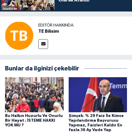
Olarak Atandı
EDITÖR HAKKINDA
TE Bilisim
Bunlar da ilginizi çekebilir
Bu Halkın Huzurlu Ve Onurlu
Şimşek: % 29 Faiz İle Kimse
Bir Hayat ; İSTEME HAKKI
Yapılandırma Başvurusu
YOK MU ?
Yapmaz, Faizleri Kaldır En
fazla 36 Ay Vade Yap