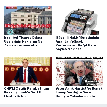
İstanbul Ticaret Odası
Güvenli Nakit Yönetiminin
Üyelerinin Haklarını Ne
Anahtarı Yüksek
Zaman Savunacak ?
Performanslı Kağıt Para
Sayma Makinesi
CHP'Lİ Özgür Karabat' tan
Yeter Artık Narsist Ve Bunak
Bakan Şimşek'e Sert Bir
Trump Verdiğim Süre
Eleştiri Geldi
Doluyor Yalanlarını Bitir