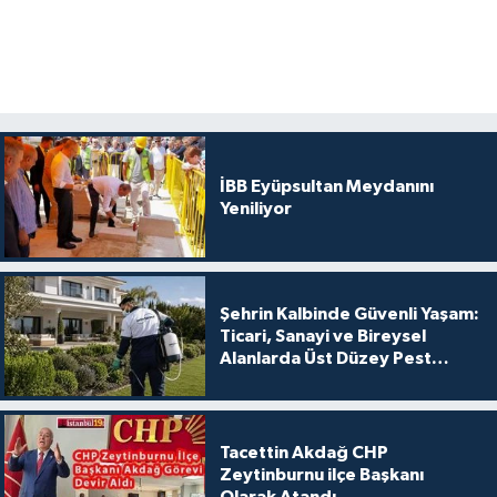
İBB Eyüpsultan Meydanını
Yeniliyor
Şehrin Kalbinde Güvenli Yaşam:
Ticari, Sanayi ve Bireysel
Alanlarda Üst Düzey Pest
Kontrol
Tacettin Akdağ CHP
Zeytinburnu ilçe Başkanı