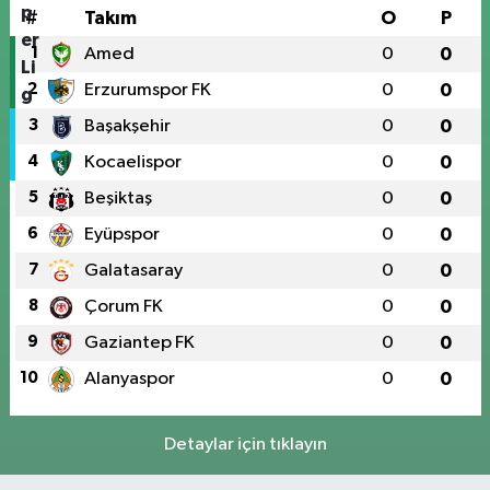
#
Takım
O
P
1
Amed
0
0
2
Erzurumspor FK
0
0
3
Başakşehir
0
0
4
Kocaelispor
0
0
5
Beşiktaş
0
0
6
Eyüpspor
0
0
7
Galatasaray
0
0
8
Çorum FK
0
0
9
Gaziantep FK
0
0
10
Alanyaspor
0
0
Detaylar için tıklayın