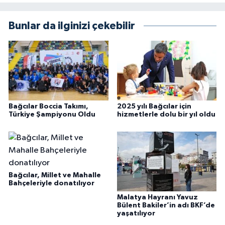
Bunlar da ilginizi çekebilir
Bağcılar Boccia Takımı,
2025 yılı Bağcılar için
Türkiye Şampiyonu Oldu
hizmetlerle dolu bir yıl oldu
Bağcılar, Millet ve Mahalle
Bahçeleriyle donatılıyor
Malatya Hayranı Yavuz
Bülent Bakiler’in adı BKF’de
yaşatılıyor