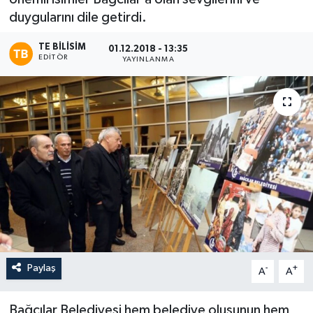
duygularını dile getirdi.
TE BILISIM
01.12.2018 - 13:35
EDITÖR
YAYINLANMA
Paylaş
-
+
A
A
Bağcılar Belediyesi hem belediye oluşunun hem