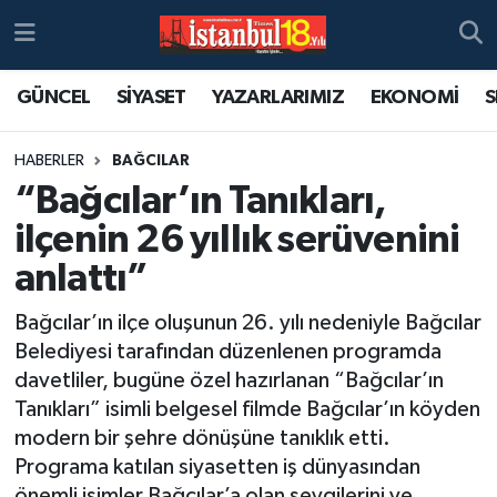
GÜNCEL
SİYASET
YAZARLARIMIZ
EKONOMİ
S
HABERLER
BAĞCILAR
“Bağcılar’ın Tanıkları,
ilçenin 26 yıllık serüvenini
anlattı”
Bağcılar’ın ilçe oluşunun 26. yılı nedeniyle Bağcılar
Belediyesi tarafından düzenlenen programda
davetliler, bugüne özel hazırlanan “Bağcılar’ın
Tanıkları” isimli belgesel filmde Bağcılar’ın köyden
modern bir şehre dönüşüne tanıklık etti.
Programa katılan siyasetten iş dünyasından
önemli isimler Bağcılar’a olan sevgilerini ve