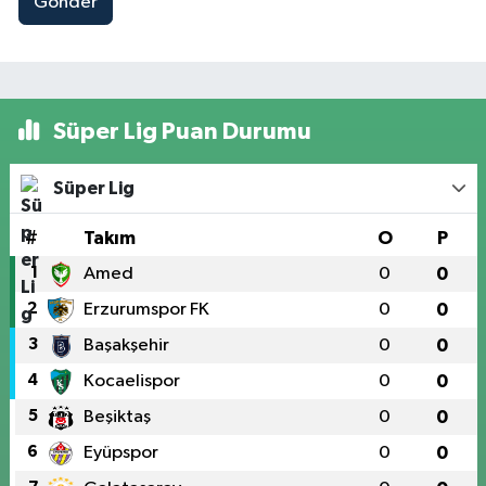
Gönder
Süper Lig Puan Durumu
Süper Lig
#
Takım
O
P
1
Amed
0
0
2
Erzurumspor FK
0
0
3
Başakşehir
0
0
4
Kocaelispor
0
0
5
Beşiktaş
0
0
6
Eyüpspor
0
0