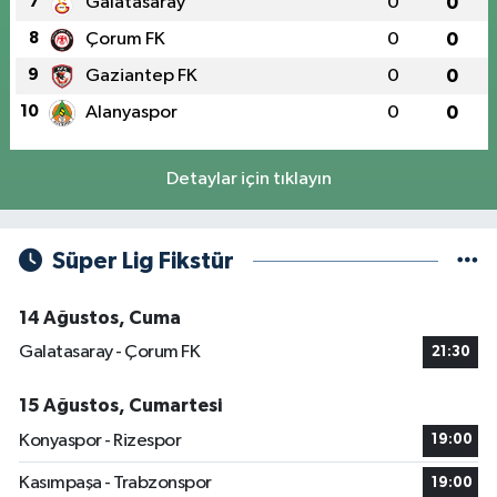
7
Galatasaray
0
0
8
Çorum FK
0
0
9
Gaziantep FK
0
0
10
Alanyaspor
0
0
Detaylar için tıklayın
Süper Lig Fikstür
14 Ağustos, Cuma
Galatasaray - Çorum FK
21:30
15 Ağustos, Cumartesi
Konyaspor - Rizespor
19:00
Kasımpaşa - Trabzonspor
19:00