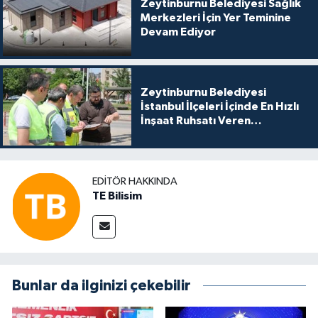
Zeytinburnu Belediyesi Sağlık
Merkezleri İçin Yer Teminine
Devam Ediyor
Zeytinburnu Belediyesi
İstanbul İlçeleri İçinde En Hızlı
İnşaat Ruhsatı Veren
Belediyeler Arasında Yer Alıyor
EDITÖR HAKKINDA
TE Bilisim
Bunlar da ilginizi çekebilir