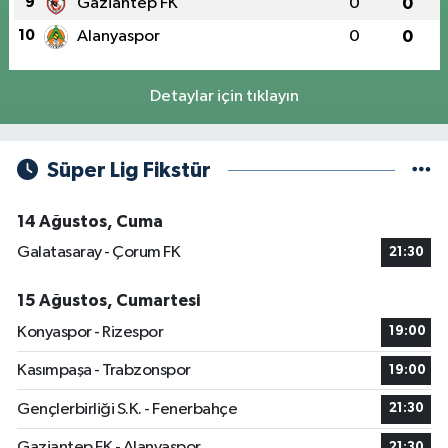
9
Gaziantep FK
0
0
10
Alanyaspor
0
0
Detaylar için tıklayın
Süper Lig Fikstür
14 Ağustos, Cuma
Galatasaray - Çorum FK
21:30
15 Ağustos, Cumartesi
Konyaspor - Rizespor
19:00
Kasımpaşa - Trabzonspor
19:00
Gençlerbirliği S.K. - Fenerbahçe
21:30
Gaziantep FK - Alanyaspor
21:30