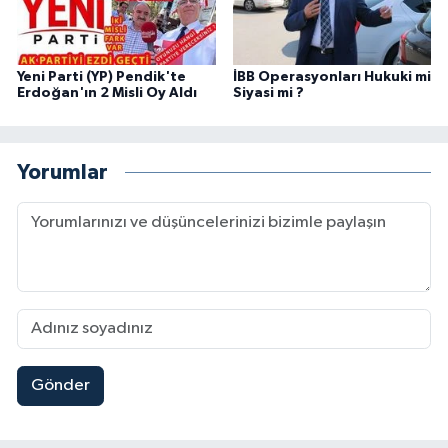
Yeni Parti (YP) Pendik'te
İBB Operasyonları Hukuki mi
Erdoğan'ın 2 Misli Oy Aldı
Siyasi mi ?
Yorumlar
Gönder