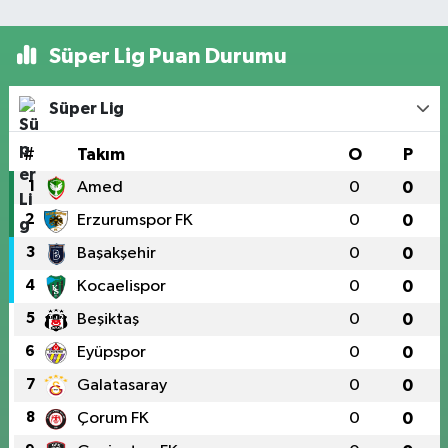
Süper Lig Puan Durumu
Süper Lig
#
Takım
O
P
1
Amed
0
0
2
Erzurumspor FK
0
0
3
Başakşehir
0
0
4
Kocaelispor
0
0
5
Beşiktaş
0
0
6
Eyüpspor
0
0
7
Galatasaray
0
0
8
Çorum FK
0
0