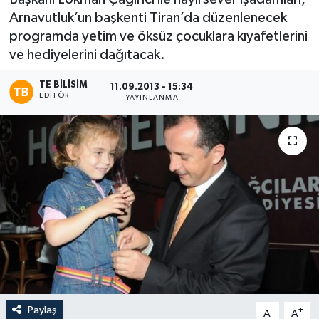
Arnavutluk’un başkenti Tiran’da düzenlenecek
programda yetim ve öksüz çocuklara kıyafetlerini
ve hediyelerini dağıtacak.
TE BILISIM
11.09.2013 - 15:34
EDITÖR
YAYINLANMA
Paylaş
-
+
A
A