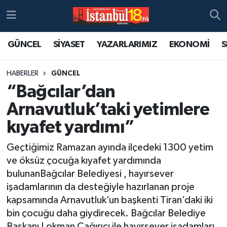
GÜNCEL
SİYASET
YAZARLARIMIZ
EKONOMİ
S
HABERLER
GÜNCEL
“Bağcılar’dan
Arnavutluk’taki yetimlere
kıyafet yardımı”
Geçtiğimiz Ramazan ayında ilçedeki 1300 yetim
ve öksüz çocuğa kıyafet yardımında
bulunanBağcılar Belediyesi , hayırsever
işadamlarının da desteğiyle hazırlanan proje
kapsamında Arnavutluk’un başkenti Tiran’daki iki
bin çocuğu daha giydirecek. Bağcılar Belediye
Başkanı Lokman Çağırıcı ile hayırsever işadamları,