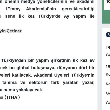
ın önemli medya yöneticilerinin ve akademi
1
ası IEmmy Akademisi’nin gerçekleştirdiği
 bu sene
ilk kez Türkiye’de
Ay Yapım
ile
yin Çetiner
1
Ga
Türkiye’den bir yapım şirketinin ilk kez ev
1
ecek bu global buluşmaya, dünyanın dört bir
Ko
leri katılacak. Akademi Üyeleri Türkiye'nin
n tanıma ve sektörün fark yaratan yazar,
Ka
a şansı yakalayacak.
Ge
ı ( İTHA )
Ga