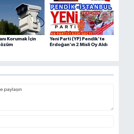
tanı Korumak İçin
Yeni Parti (YP) Pendik'te
Çözüm
Erdoğan'ın 2 Misli Oy Aldı