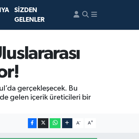
NYA
SİZDEN
GELENLER
luslararası
or!
ul’da gerçekleşecek. Bu
gelen içerik üreticileri bir
-
+
A
A