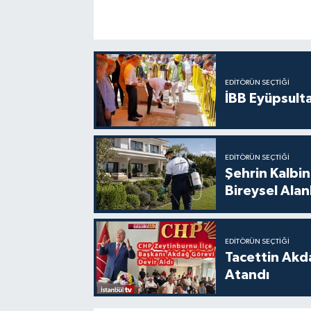
EDITÖRÜN SEÇTIĞI
İBB Eyüpsult
EDITÖRÜN SEÇTIĞI
Şehrin Kalbin
Bireysel Ala
EDITÖRÜN SEÇTIĞI
Tacettin Akd
Atandı