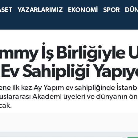
ASET
YAZARLARIMIZ
EKONOMİ
SPOR
DÜ
mmy İş Birliğiyle U
 Ev Sahipliği Yapıy
e ilk kez Ay Yapım ev sahipliğinde İstanb
ararası Akademi üyeleri ve dünyanın önde 
cak.