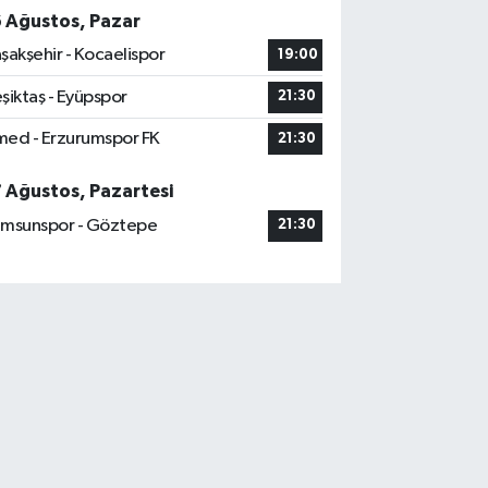
6 Ağustos, Pazar
şakşehir - Kocaelispor
19:00
şiktaş - Eyüpspor
21:30
ed - Erzurumspor FK
21:30
7 Ağustos, Pazartesi
msunspor - Göztepe
21:30