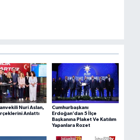
anvekili Nuri Aslan,
Cumhurbaşkanı
rçeklerini Anlattı
Erdoğan’dan 5 İlçe
Başkanına Plaket Ve Katılım
Yapanlara Rozet