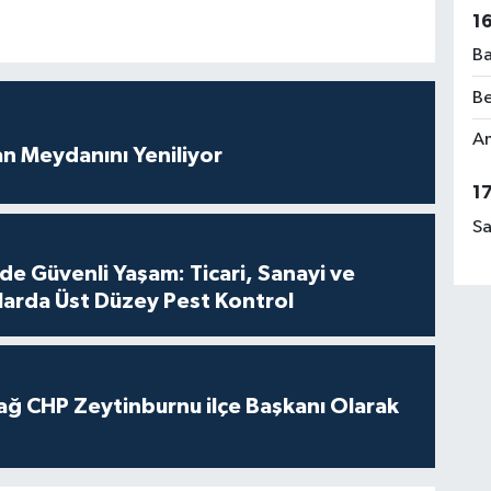
1
Ba
Be
Am
an Meydanını Yeniliyor
1
Sa
de Güvenli Yaşam: Ticari, Sanayi ve
nlarda Üst Düzey Pest Kontrol
ağ CHP Zeytinburnu ilçe Başkanı Olarak