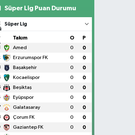
Süper Lig Puan Durumu
Süper Lig
#
Takım
O
P
1
Amed
0
0
2
Erzurumspor FK
0
0
3
Başakşehir
0
0
4
Kocaelispor
0
0
5
Beşiktaş
0
0
6
Eyüpspor
0
0
7
Galatasaray
0
0
8
Çorum FK
0
0
9
Gaziantep FK
0
0