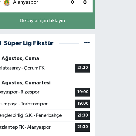
0
Alanyaspor
0
0
Detaylar için tıklayın
Süper Lig Fikstür
4 Ağustos, Cuma
latasaray - Çorum FK
21:30
5 Ağustos, Cumartesi
nyaspor - Rizespor
19:00
sımpaşa - Trabzonspor
19:00
nçlerbirliği S.K. - Fenerbahçe
21:30
ziantep FK - Alanyaspor
21:30