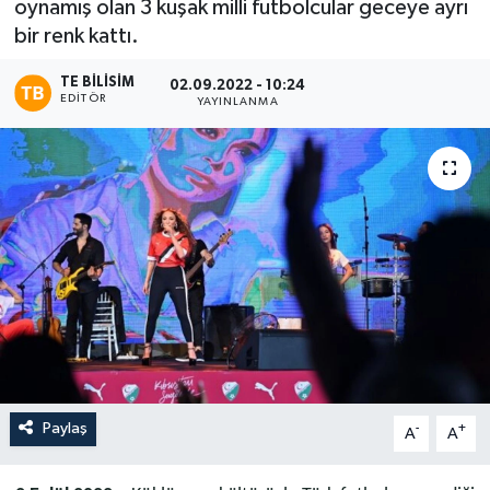
oynamış olan 3 kuşak milli futbolcular geceye ayrı
bir renk kattı.
TE BILISIM
02.09.2022 - 10:24
EDITÖR
YAYINLANMA
Paylaş
-
+
A
A