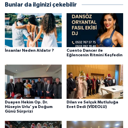
Bunlar da ilginizi çekebilir
İnsanlar Neden Aldatır ?
Cuento Dancer ile
Eğlencenin Ritmini Keşfedin
Duayen Hekim Op. Dr.
Dilan ve Selçuk Mutluluğa
Hüseyin Urlu’ ya Doğum
Evet Dedi (VİDEOLU)
Günü Sürprizi