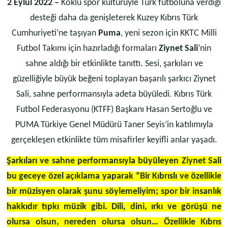
2 Eylül 2022
–
Köklü spor kültürüyle Türk futboluna verdiği
desteği daha da genişleterek Kuzey Kıbrıs Türk
Cumhuriyeti’ne taşıyan
Puma
, yeni sezon için KKTC Milli
Futbol Takımı için hazırladığı formaları
Ziynet Sali
’nin
sahne aldığı bir etkinlikte tanıttı. Sesi, şarkıları ve
güzelliğiyle büyük beğeni toplayan başarılı şarkıcı Ziynet
Sali, sahne performansıyla adeta büyüledi. Kıbrıs Türk
Futbol Federasyonu (KTFF) Başkanı Hasan Sertoğlu ve
PUMA Türkiye Genel Müdürü Taner Seyis’in katılımıyla
gerçekleşen etkinlikte tüm misafirler keyifli anlar yaşadı.
Şarkıları ve sahne performansıyla büyüleyen Ziynet Sali
bu geceye özel açıklama yaparak “Bir Kıbrıslı ve özellikle
bir müzisyen olarak şunu söylemeliyim; spor bir insanlık
hakkıdır tıpkı müzik gibi. Dili, dini, ırkı ve görüşü ne
olursa olsun, nereden olursa olsun… Özellikle Kıbrıs